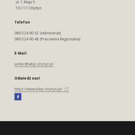
ul. 1 Maja 5
10-117 Olsztyn
Telefon
089 524 90 32 (sekretariat)
089 524 90 48 (Pracownia Regionalna)
E-Mail
wmbc@wbp.olsztyn.pl
Odwiedź nas!
https://www.wbp.olsztyn.pl/