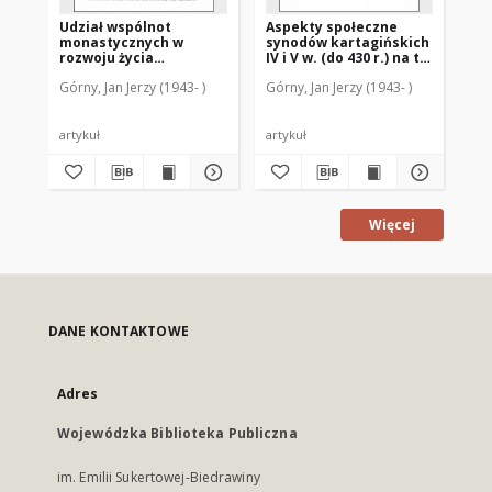
Udział wspólnot
Aspekty społeczne
Cz
monastycznych w
synodów kartagińskich
St
rozwoju życia
IV i V w. (do 430 r.) na tle
st
intelektualnego i
istniejących w Afryce
pe
Górny, Jan Jerzy (1943- )
Górny, Jan Jerzy (1943- )
Gór
ascetycznego Kościoła
Płn. problemów
na przełomie IV-V w. w
społecznych
świetle pism św.
Hieronima
artykuł
artykuł
art
Więcej
DANE KONTAKTOWE
Adres
Wojewódzka Biblioteka Publiczna
im. Emilii Sukertowej-Biedrawiny