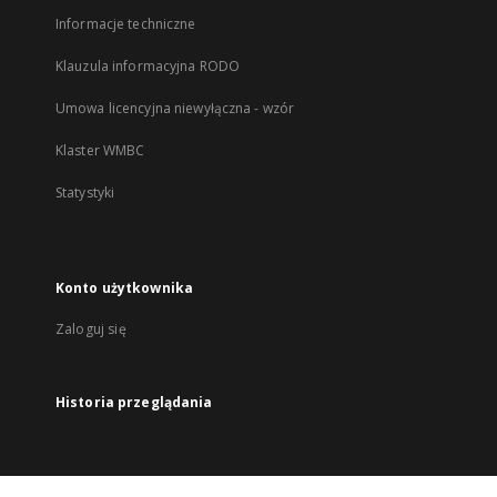
Informacje techniczne
Klauzula informacyjna RODO
Umowa licencyjna niewyłączna - wzór
Klaster WMBC
Statystyki
Konto użytkownika
Zaloguj się
Historia przeglądania