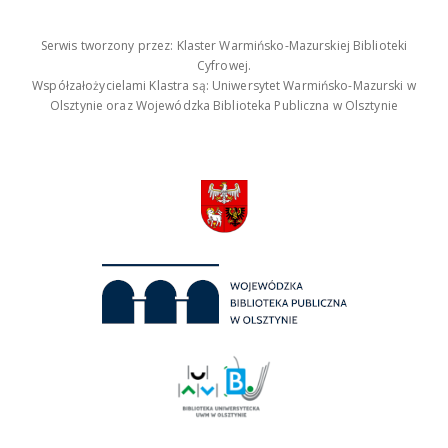
Serwis tworzony przez: Klaster Warmińsko-Mazurskiej Biblioteki
Cyfrowej.
Współzałożycielami Klastra są: Uniwersytet Warmińsko-Mazurski w
Olsztynie oraz Wojewódzka Biblioteka Publiczna w Olsztynie