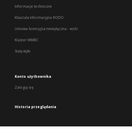
Informacje techniczne
Klauzula informacyjna RODO
Umowa licencyjna niewyłączna - wzór
Klaster WMBC
Statystyki
Konto użytkownika
Zaloguj się
Historia przeglądania