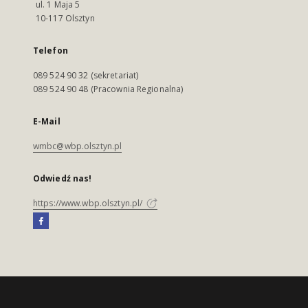
ul. 1 Maja 5
10-117 Olsztyn
Telefon
089 524 90 32 (sekretariat)
089 524 90 48 (Pracownia Regionalna)
E-Mail
wmbc@wbp.olsztyn.pl
Odwiedź nas!
https://www.wbp.olsztyn.pl/