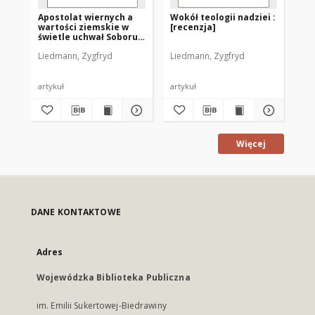
Apostolat wiernych a
Wokół teologii nadziei :
Pr
wartości ziemskie w
[recenzja]
mo
świetle uchwał Soboru
ws
Watykańskiego II
czł
Liedmann, Zygfryd
Liedmann, Zygfryd
Lie
artykuł
artykuł
art
Więcej
DANE KONTAKTOWE
Adres
Wojewódzka Biblioteka Publiczna
im. Emilii Sukertowej-Biedrawiny