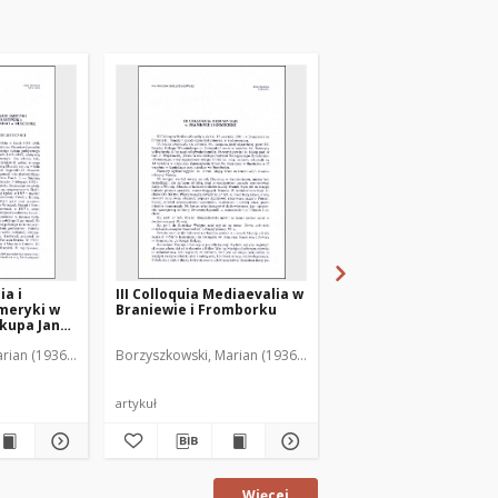
ia i
III Colloquia Mediaevalia w
Wystawa "Gietrzwałd
meryki w
Braniewie i Fromborku
1877-1977"
skupa Jana
ęgozbioru
rian (1936-2001)
Borzyszkowski, Marian (1936-2001)
Borzyszkowski, Marian 
chownego
agi na
tawy
artykuł
artykuł
Więcej