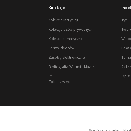
Kolekcje
Inde
Kolekcje instytucji
Tytuł
Kolekcje osób prywatnych
Twór
Kolekcje tematyczne
Wspó
Formy zbiorów
Powią
Zasoby elektroniczne
Tema
Bibliografia Warmii i Mazur
Zakr
...
Opis
Zobacz więcej
Współzałożycielami Klas