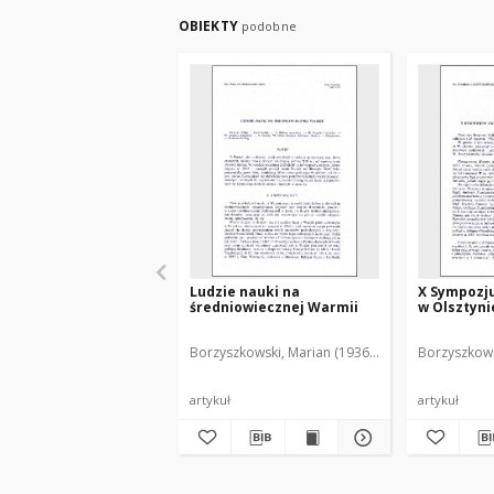
OBIEKTY
podobne
Ludzie nauki na
X Sympozj
średniowiecznej Warmii
w Olsztynie
Borzyszkowski, Marian (1936-2001)
Borzyszkows
artykuł
artykuł