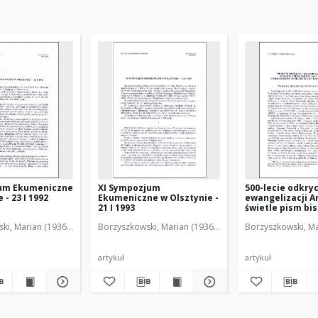
um Ekumeniczne
XI Sympozjum
500-lecie odkryc
 - 23 I 1992
Ekumeniczne w Olsztynie -
ewangelizacji A
21 I 1993
świetle pism bi
Dantyszka i ksi
ki, Marian (1936-2001)
Borzyszkowski, Marian (1936-2001)
Borzyszkowski, Ma
Seminarium Du
w Olsztynie : uw
marginesie wys
bibliotecznej
artykuł
artykuł