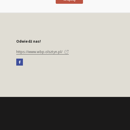
Odwiedź nas!
https://www.wbp.olsztyn.pl/