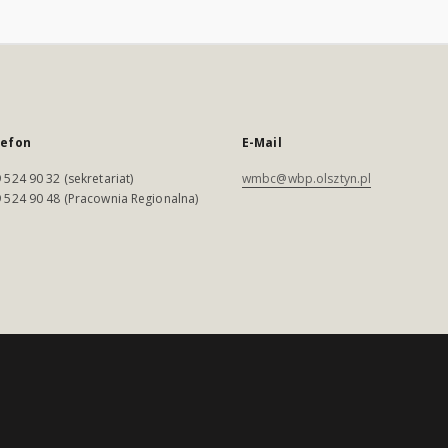
lefon
E-Mail
 524 90 32 (sekretariat)
wmbc@wbp.olsztyn.pl
 524 90 48 (Pracownia Regionalna)