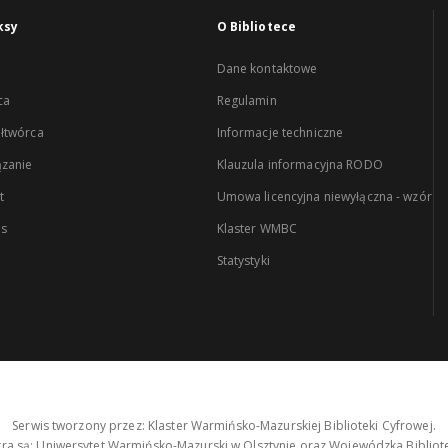
ksy
O Bibliotece
Dane kontaktowe
ca
Regulamin
łtwórca
Informacje techniczne
zanie
Klauzula informacyjna RODO
t
Umowa licencyjna niewyłączna - wzór
es
Klaster WMBC
Statystyki
Serwis tworzony przez: Klaster Warmińsko-Mazurskiej Biblioteki Cyfrowej.
tra są: Uniwersytet Warmińsko-Mazurski w Olsztynie oraz Wojewódzka Bibliote