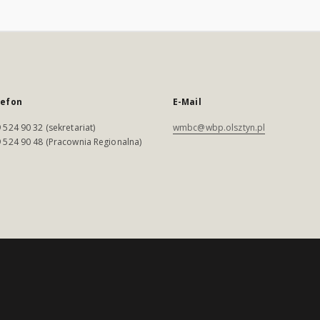
lefon
E-Mail
 524 90 32 (sekretariat)
wmbc@wbp.olsztyn.pl
 524 90 48 (Pracownia Regionalna)