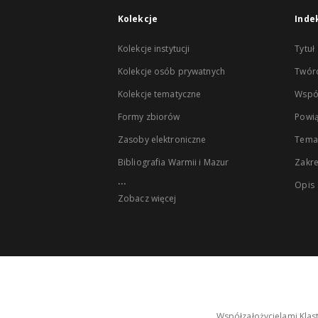
Kolekcje
Inde
Kolekcje instytucji
Tytuł
Kolekcje osób prywatnych
Twór
Kolekcje tematyczne
Wspó
Formy zbiorów
Powią
Zasoby elektroniczne
Tema
Bibliografia Warmii i Mazur
Zakr
...
Opis
Zobacz więcej
Współzałożycielami Klas