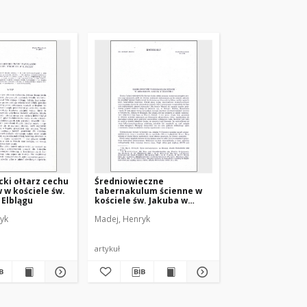
ki ołtarz cechu
Średniowieczne
w kościele św.
tabernakulum ścienne w
 Elblągu
kościele św. Jakuba w
Olsztynie
yk
Madej, Henryk
artykuł