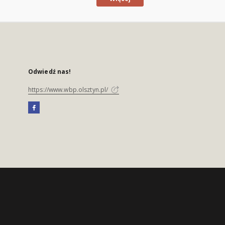
Odwiedź nas!
https://www.wbp.olsztyn.pl/