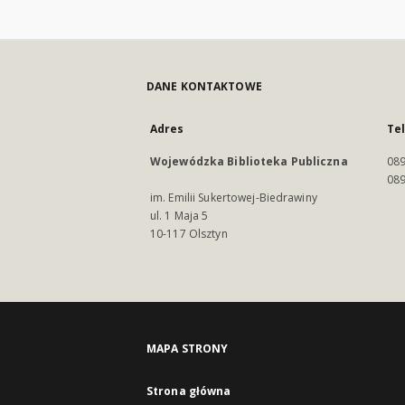
DANE KONTAKTOWE
Adres
Te
Wojewódzka Biblioteka Publiczna
089
089
im. Emilii Sukertowej-Biedrawiny
ul. 1 Maja 5
10-117 Olsztyn
MAPA STRONY
Strona główna