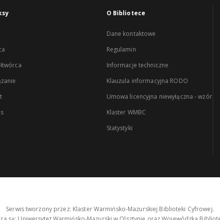
ksy
O Bibliotece
Dane kontaktowe
ca
Regulamin
łtwórca
Informacje techniczne
zanie
Klauzula informacyjna RODO
t
Umowa licencyjna niewyłączna - wzór
es
Klaster WMBC
Statystyki
Serwis tworzony przez: Klaster Warmińsko-Mazurskiej Biblioteki Cyfrowej.
tra są: Uniwersytet Warmińsko-Mazurski w Olsztynie oraz Wojewódzka Bibliote