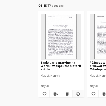
OBIEKTY
podobne
Sanktuaria maryjne na
Późnogotyc
Warmii w aspekcie historii
piwowarów 
sztuki
Mikołaja w
Madej, Henryk
Madej, Henr
artykuł
artykuł