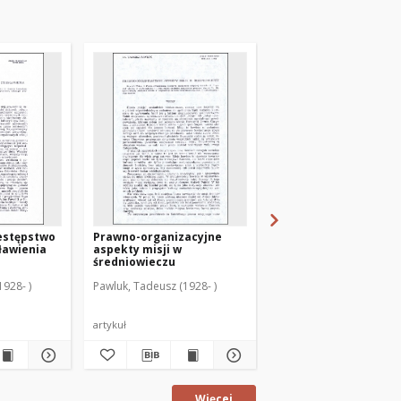
estępstwo
Prawno-organizacyjne
Urząd penitencjarza
sławienia
aspekty misji w
wielkiego w czasach
średniowieczu
kardynała Stanisław
Hozjusza
1928- )
Pawluk, Tadeusz (1928- )
Pawluk, Tadeusz (1928- 
artykuł
artykuł
Więcej