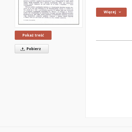
Więcej
Pokaż treść
Pobierz