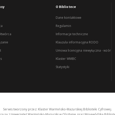
ksy
O Bibliotece
Dane kontaktowe
ca
Regulamin
łtwórca
Informacje techniczne
zanie
Klauzula informacyjna RODO
t
Umowa licencyjna niewyłączna - wzór
es
Klaster WMBC
Statystyki
Serwis tworzony przez: Klaster Warmińsko-Mazurskiej Biblioteki Cyfrowej.
tra są: Uniwersytet Warmińsko-Mazurski w Olsztynie oraz Wojewódzka Bibliote