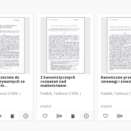
ościoła do
Z kanonistycznych
Kanoniczne prz
prywatnych ze
rozważań nad
zniewagi i znie
ym
małżeństwem
eniem wydarzeń
usz (1928- )
Pawluk, Tadeusz (1928- )
Pawluk, Tadeusz (
zkich
artykuł
artykuł