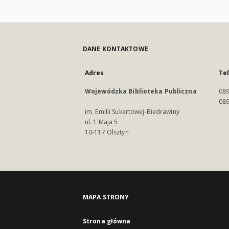
DANE KONTAKTOWE
Adres
Te
Wojewódzka Biblioteka Publiczna
089
089
im. Emilii Sukertowej-Biedrawiny
ul. 1 Maja 5
10-117 Olsztyn
MAPA STRONY
Strona główna