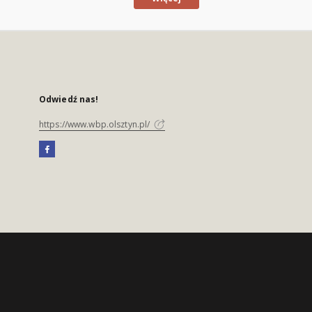
Odwiedź nas!
https://www.wbp.olsztyn.pl/