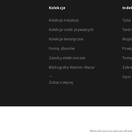
Kolekcje
Inde
Kolekcje instytucji
Tytuł
Kolekcje osób prywatnych
Twór
Kolekcje tematyczne
Wspó
Formy zbiorów
Powią
Zasoby elektroniczne
Tema
Bibliografia Warmii i Mazur
Zakr
...
Opis
Zobacz więcej
Współzałożycielami Klas