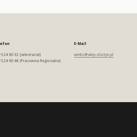
lefon
E-Mail
 524 90 32 (sekretariat)
wmbc@wbp.olsztyn.pl
 524 90 48 (Pracownia Regionalna)