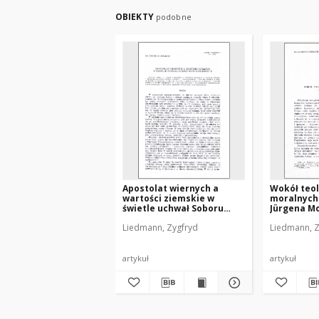
OBIEKTY
podobne
Apostolat wiernych a
Wokół teol
wartości ziemskie w
moralnych
świetle uchwał Soboru
Jürgena M
Watykańskiego II
Liedmann, Zygfryd
Liedmann, Z
artykuł
artykuł