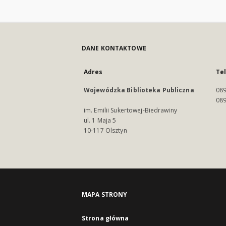
DANE KONTAKTOWE
Adres
Te
Wojewódzka Biblioteka Publiczna
089
089
im. Emilii Sukertowej-Biedrawiny
ul. 1 Maja 5
10-117 Olsztyn
MAPA STRONY
Strona główna