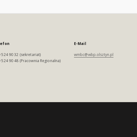
lefon
E-Mail
 524 90 32 (sekretariat)
wmbc@wbp.olsztyn.pl
 524 90 48 (Pracownia Regionalna)