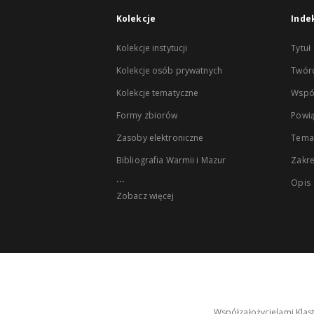
Kolekcje
Inde
Kolekcje instytucji
Tytuł
Kolekcje osób prywatnych
Twór
Kolekcje tematyczne
Wspó
Formy zbiorów
Powią
Zasoby elektroniczne
Tema
Bibliografia Warmii i Mazur
Zakr
...
Opis
Zobacz więcej
Współzałożycielami Klas