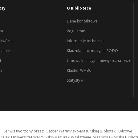
ksy
O Bibliotece
Dane kontaktowe
ca
Regulamin
łtwórca
Informacje techniczne
zanie
Klauzula informacyjna RODO
t
Umowa licencyjna niewyłączna - wzór
es
Klaster WMBC
Statystyki
Serwis tworzony przez: Klaster Warmińsko-Mazurskiej Biblioteki Cyfrowej.
tra są: Uniwersytet Warmińsko-Mazurski w Olsztynie oraz Wojewódzka Bibliote