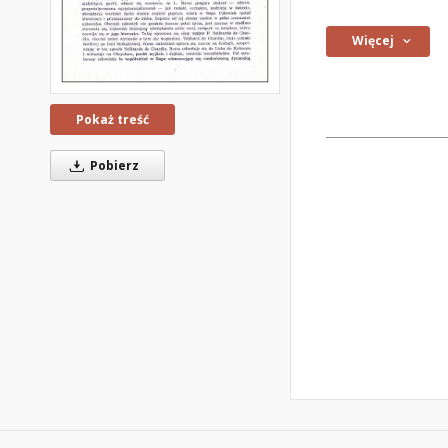
Więcej
Pokaż treść
Pobierz