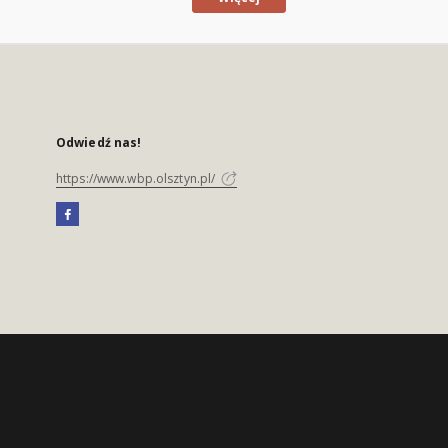
Odwiedź nas!
https://www.wbp.olsztyn.pl/