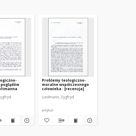
ogiczno-
Problemy teologiczno-
 poglądów
moralne współczesnego
oltmanna
człowieka : [recenzja]
ygfryd
Liedmann, Zygfryd
artykuł