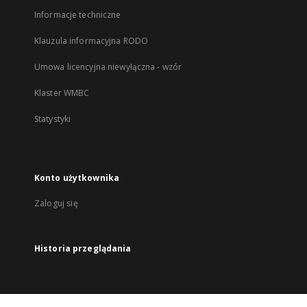
Informacje techniczne
Klauzula informacyjna RODO
Umowa licencyjna niewyłączna - wzór
Klaster WMBC
Statystyki
Konto użytkownika
Zaloguj się
Historia przeglądania