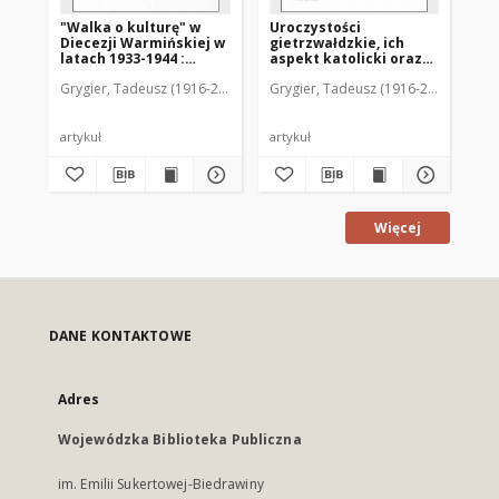
"Walka o kulturę" w
Uroczystości
Er
Diecezji Warmińskiej w
gietrzwałdzkie, ich
"H
latach 1933-1944 :
aspekt katolicki oraz
"A
[recenzja]
polski w latach 1877-
oś
Grygier, Tadeusz (1916-2000)
Grygier, Tadeusz (1916-2000)
Gry
1944 w świetle władz
wschodniopruskich
artykuł
artykuł
art
Więcej
DANE KONTAKTOWE
Adres
Wojewódzka Biblioteka Publiczna
im. Emilii Sukertowej-Biedrawiny