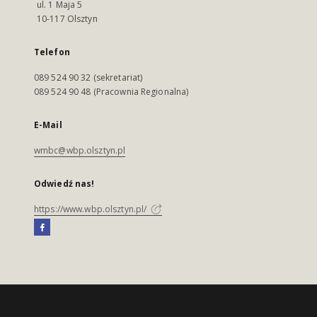
ul. 1 Maja 5
10-117 Olsztyn
Telefon
089 524 90 32 (sekretariat)
089 524 90 48 (Pracownia Regionalna)
E-Mail
wmbc@wbp.olsztyn.pl
Odwiedź nas!
https://www.wbp.olsztyn.pl/