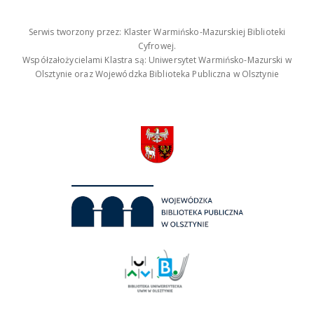
Serwis tworzony przez: Klaster Warmińsko-Mazurskiej Biblioteki
Cyfrowej.
Współzałożycielami Klastra są: Uniwersytet Warmińsko-Mazurski w
Olsztynie oraz Wojewódzka Biblioteka Publiczna w Olsztynie