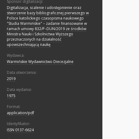
Sponsor digitalizacji:
Digitalizacja, scalenie i udostępnienie oraz
stworzenie bazy bibliograficznej pierwszego w
Polsce katolickiego czasopisma naukowego
"Studia Warmińskie" – zadanie finansowane w
ramach umowy 832/P–DUN/2019 ze środków
Ministra Nauki i Szkolnictwa Wyższego
przeznaczonych na działalność
upowszechniającą naukę
Wydawca:
Warmińskie Wydawnictwo Diecezjalne
Data utworzenia:
2019
Data wydania:
1975
Format:
application/pdf
Identyfikator:
ISSN 0137-6624