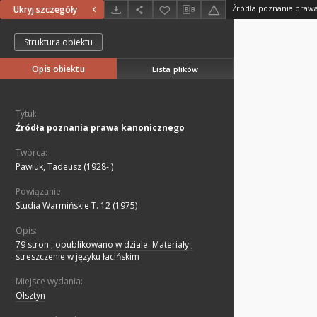
Źródła poznania praw
Ukryj szczegóły
Struktura obiektu
Opis obiektu
Lista plików
Tytuł:
Źródła poznania prawa kanonicznego
Twórca:
Pawluk, Tadeusz (1928- )
Powiązanie:
Studia Warmińskie T. 12 (1975)
Opis:
79 stron
;
opublikowano w dziale: Materiały
;
streszczenie w języku łacińskim
Miejsce wydania:
Olsztyn