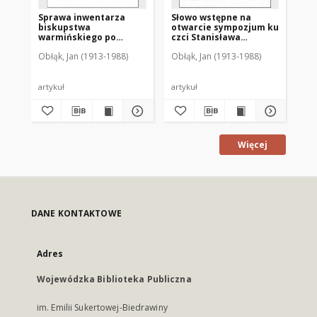
Sprawa inwentarza
Słowo wstępne na
Życ
biskupstwa
otwarcie sympozjum ku
lud
warmińskiego po
czci Stanisława
Ol
przejściu Ignacego
Hozjusza dnia 22
wi
Obłąk, Jan (1913-1988)
Obłąk, Jan (1913-1988)
Obł
Krasickiego do Gniezna
października 1978 r.
artykuł
artykuł
art
Więcej
DANE KONTAKTOWE
Adres
Wojewódzka Biblioteka Publiczna
im. Emilii Sukertowej-Biedrawiny