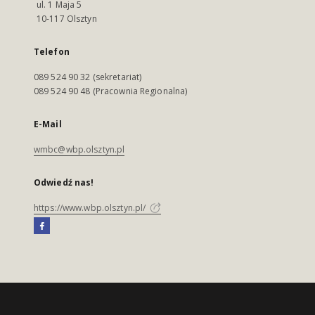
ul. 1 Maja 5
10-117 Olsztyn
Telefon
089 524 90 32 (sekretariat)
089 524 90 48 (Pracownia Regionalna)
E-Mail
wmbc@wbp.olsztyn.pl
Odwiedź nas!
https://www.wbp.olsztyn.pl/