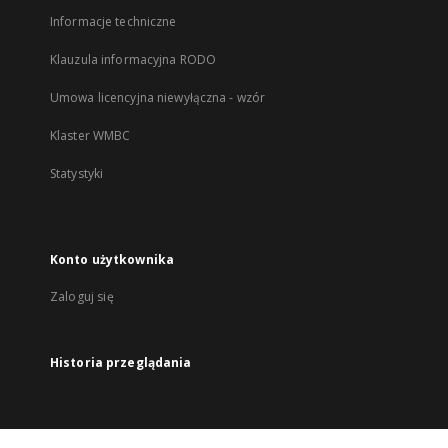
Informacje techniczne
Klauzula informacyjna RODO
Umowa licencyjna niewyłączna - wzór
Klaster WMBC
Statystyki
Konto użytkownika
Zaloguj się
Historia przeglądania