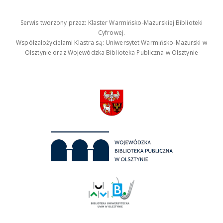
Serwis tworzony przez: Klaster Warmińsko-Mazurskiej Biblioteki
Cyfrowej.
Współzałożycielami Klastra są: Uniwersytet Warmińsko-Mazurski w
Olsztynie oraz Wojewódzka Biblioteka Publiczna w Olsztynie