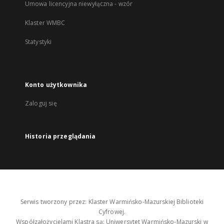
Umowa licencyjna niewyłączna - wzór
Klaster WMBC
Statystyki
Konto użytkownika
Zaloguj się
Historia przeglądania
Serwis tworzony przez: Klaster Warmińsko-Mazurskiej Biblioteki
Cyfrowej.
Współzałożycielami Klastra są: Uniwersytet Warmińsko-Mazurski w