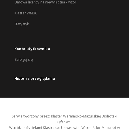
Umowa licencyjna niewyłączna - wzór
Klaster WMBC
Statystyki
Konto użytkownika
Zaloguj się
Historia przeglądania
Serwis tworzony przez: Klaster Warmińsko-Mazurskiej Biblioteki
Cyfrowej.
Współzałożycielami Klastra są: Uniwersytet Warmińsko-Mazurski w