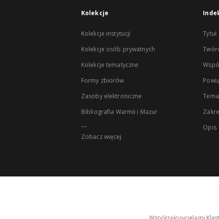
Kolekcje
Inde
Kolekcje instytucji
Tytuł
Kolekcje osób prywatnych
Twór
Kolekcje tematyczne
Wspó
Formy zbiorów
Powią
Zasoby elektroniczne
Tema
Bibliografia Warmii i Mazur
Zakr
...
Opis
Zobacz więcej
Współzałożycielami Klas