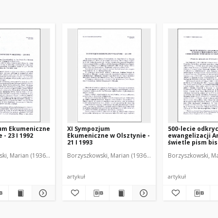
um Ekumeniczne
XI Sympozjum
500-lecie odkryc
 - 23 I 1992
Ekumeniczne w Olsztynie -
ewangelizacji A
21 I 1993
świetle pism bi
Dantyszka i ksi
ki, Marian (1936-2001)
Borzyszkowski, Marian (1936-2001)
Borzyszkowski, Ma
Seminarium Du
w Olsztynie : uw
marginesie wys
bibliotecznej
artykuł
artykuł