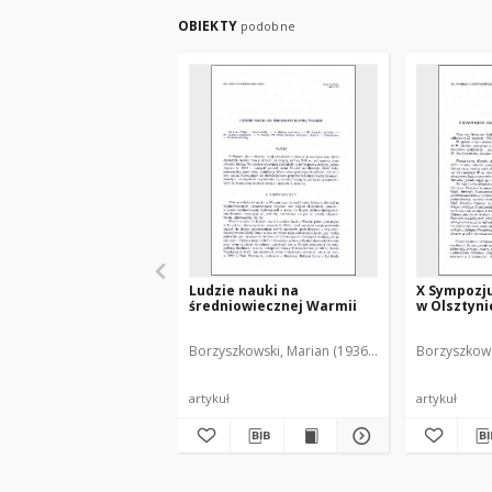
OBIEKTY
podobne
Ludzie nauki na
X Sympozj
średniowiecznej Warmii
w Olsztynie
Borzyszkowski, Marian (1936-2001)
Borzyszkows
artykuł
artykuł