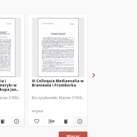
ia i
III Colloquia Mediaevalia w
Wystawa "Gietrzwałd
meryki w
Braniewie i Fromborku
1877-1977"
skupa Jana
ęgozbioru
rian (1936-2001)
Borzyszkowski, Marian (1936-2001)
Borzyszkowski, Marian 
chownego
agi na
tawy
artykuł
artykuł
Więcej