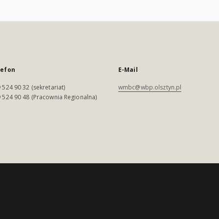
lefon
E-Mail
 524 90 32 (sekretariat)
wmbc@wbp.olsztyn.pl
 524 90 48 (Pracownia Regionalna)