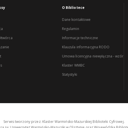
ksy
O Bibliotece
Dane kontaktowe
ca
Regulamin
łtwórca
Informacje techniczne
zanie
Klauzula informacyjna RODO
t
Umowa licencyjna niewyłączna - wzór
es
Klaster WMBC
Statystyki
Serwis tworzony przez: Klaster Warmińsko-Mazurskiej Biblioteki Cyfrowej.
tra są: Uniwersytet Warmińsko-Mazurski w Olsztynie oraz Wojewódzka Bibliote