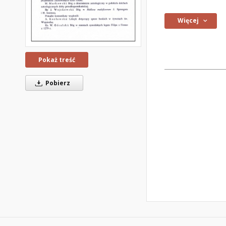
Więcej
Pokaż treść
Pobierz