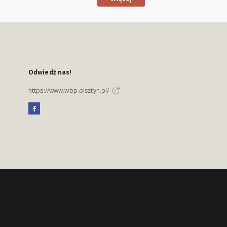
Odwiedź nas!
https://www.wbp.olsztyn.pl/