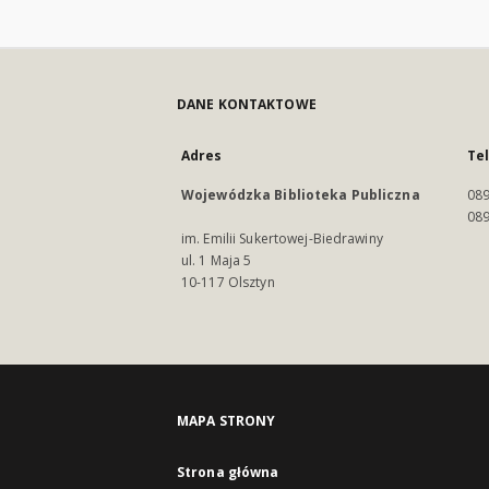
DANE KONTAKTOWE
Adres
Te
Wojewódzka Biblioteka Publiczna
089
089
im. Emilii Sukertowej-Biedrawiny
ul. 1 Maja 5
10-117 Olsztyn
MAPA STRONY
Strona główna