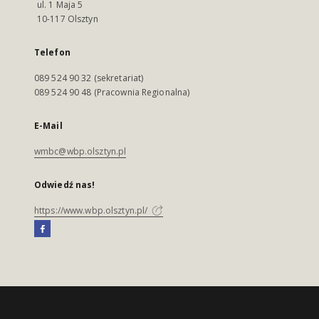
ul. 1 Maja 5
10-117 Olsztyn
Telefon
089 524 90 32 (sekretariat)
089 524 90 48 (Pracownia Regionalna)
E-Mail
wmbc@wbp.olsztyn.pl
Odwiedź nas!
https://www.wbp.olsztyn.pl/