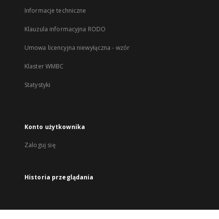
Informacje techniczne
Klauzula informacyjna RODO
Umowa licencyjna niewyłączna - wzór
Klaster WMBC
Statystyki
Konto użytkownika
Zaloguj się
Historia przeglądania