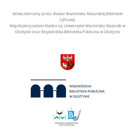
Serwis tworzony przez: Klaster Warmińsko-Mazurskiej Biblioteki
Cyfrowej.
Współzałożycielami Klastra są: Uniwersytet Warmińsko-Mazurski w
Olsztynie oraz Wojewódzka Biblioteka Publiczna w Olsztynie