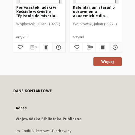
Pierwiastek ludzki w
Kalendarium starań o
Ka
Kościele w świetle
uprawnienia
di
"Epistola de miseria
akademickie dla
sz
curatorum" (GW 9842-
Warmii po drugiej
sz
Wojtkowski, Julian (1927- )
Wojtkowski, Julian (1927- )
Woj
9366)
wojnie światowej
ro
Ba
artykuł
artykuł
art
Więcej
DANE KONTAKTOWE
Adres
Wojewódzka Biblioteka Publiczna
im. Emilii Sukertowej-Biedrawiny