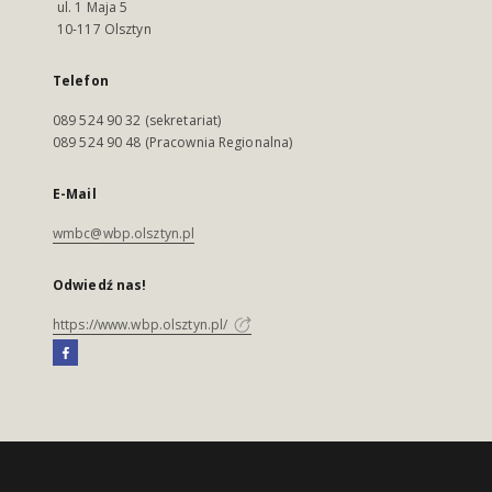
ul. 1 Maja 5
10-117 Olsztyn
Telefon
089 524 90 32 (sekretariat)
089 524 90 48 (Pracownia Regionalna)
E-Mail
wmbc@wbp.olsztyn.pl
Odwiedź nas!
https://www.wbp.olsztyn.pl/