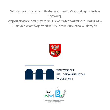
Serwis tworzony przez: Klaster Warmińsko-Mazurskiej Biblioteki
Cyfrowej.
Współzałożycielami Klastra są: Uniwersytet Warmińsko-Mazurski w
Olsztynie oraz Wojewódzka Biblioteka Publiczna w Olsztynie