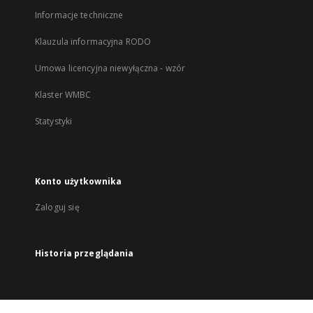
Informacje techniczne
Klauzula informacyjna RODO
Umowa licencyjna niewyłączna - wzór
Klaster WMBC
Statystyki
Konto użytkownika
Zaloguj się
Historia przeglądania