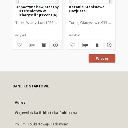
Odpoczynek świąteczny
Kazania Stanisława
Wł
i uczestnictwo w
Hozjusza
Soc
Eucharystii : [recenzja]
[r
Turek, Władysław (1933-2011)
Turek, Władysław (1933-2011)
Tur
artykuł
artykuł
art
Więcej
DANE KONTAKTOWE
Adres
Wojewódzka Biblioteka Publiczna
im. Emilii Sukertowej-Biedrawiny