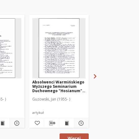
Absolwenci Warmińskiego
Skorowidz osobowy
Wyższego Seminarium
Duchownego "Hosianum"
w Olsztynie w latach
5- )
Guzowski, Jan (1955- )
Guzowski, Jan (1955- )
1949/50-1993
artykuł
artykuł
Więcej