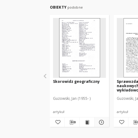
OBIEKTY
podobne
Skorowidz geograficzny
Sprawozdan
naukowych
wykładow
Seminari
Guzowski, Jan (1955- )
Guzowski, Ja
Metropolii
"Hosianum"
lata 1989-
artykuł
artykuł