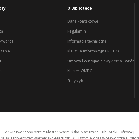
ksy
O Bibliotece
Dane kontaktowe
ca
Regulamin
łtwórca
Informacje techniczne
zanie
Klauzula informacyjna RODO
t
Umowa licencyjna niewyłączna - wzór
es
Klaster WMBC
Statystyki
Serwis tworzony przez: Klaster Warmińsko-Mazurskiej Biblioteki Cyfrowej.
tra są: Uniwersytet Warmińsko-Mazurski w Olsztynie oraz Wojewódzka Bibliote