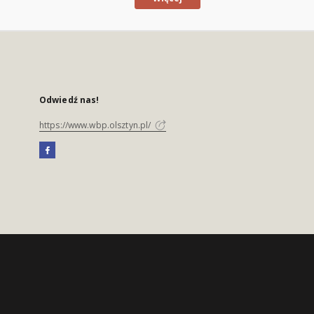
Odwiedź nas!
https://www.wbp.olsztyn.pl/