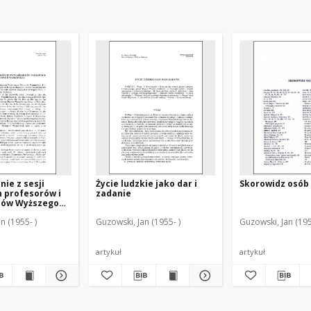
ie z sesji
Życie ludzkie jako dar i
Skorowidz osób
 profesorów i
zadanie
ców Wyższego
um Duchownego
n (1955- )
Guzowski, Jan (1955- )
Guzowski, Jan (195
 Warmińskiej
 w Olsztynie za
1996
artykuł
artykuł