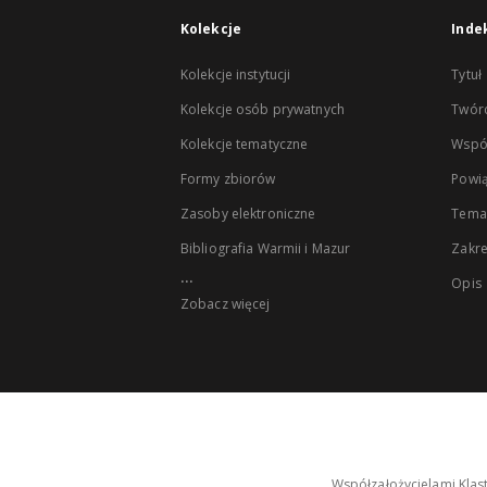
Kolekcje
Inde
Kolekcje instytucji
Tytuł
Kolekcje osób prywatnych
Twór
Kolekcje tematyczne
Wspó
Formy zbiorów
Powią
Zasoby elektroniczne
Tema
Bibliografia Warmii i Mazur
Zakr
...
Opis
Zobacz więcej
Współzałożycielami Klas