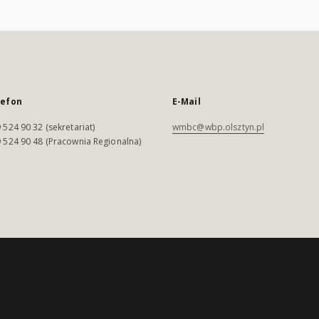
lefon
E-Mail
 524 90 32 (sekretariat)
wmbc@wbp.olsztyn.pl
 524 90 48 (Pracownia Regionalna)