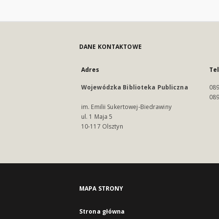
DANE KONTAKTOWE
Adres
Te
Wojewódzka Biblioteka Publiczna
089
089
im. Emilii Sukertowej-Biedrawiny
ul. 1 Maja 5
10-117 Olsztyn
MAPA STRONY
Strona główna