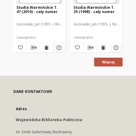
Studia Warmińskie T.
Studia Warmińskie T.
St
47 (2010) - cały numer
35 (1998) - cały numer
44-
nu
Guzowski, Jan (1955- ). Redaktor naczelny
Guzowski, Jan (1955- ). Redaktor nac
Guz
czasopismo
czasopismo
cz
Więcej
DANE KONTAKTOWE
Adres
Wojewódzka Biblioteka Publiczna
im. Emilii Sukertowej-Biedrawiny