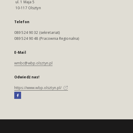
ul. 1 Maja 5
10-117 Olsztyn
Telefon
089 524 90 32 (sekretariat)
089 524 90 48 (Pracownia Regionalna)
E-Mail
wmbc@wbp.olsztyn.pl
Odwiedź nas!
https://www.wbp.olsztyn.pl/