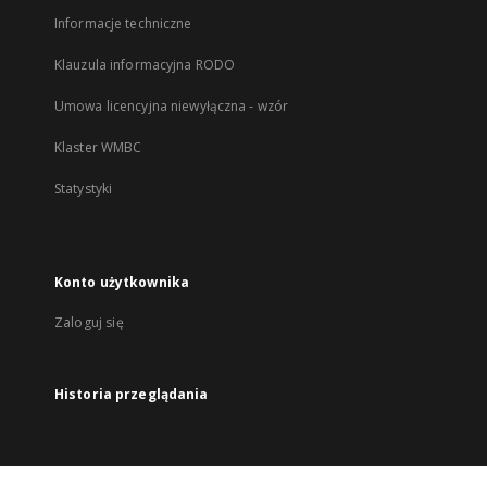
Informacje techniczne
Klauzula informacyjna RODO
Umowa licencyjna niewyłączna - wzór
Klaster WMBC
Statystyki
Konto użytkownika
Zaloguj się
Historia przeglądania