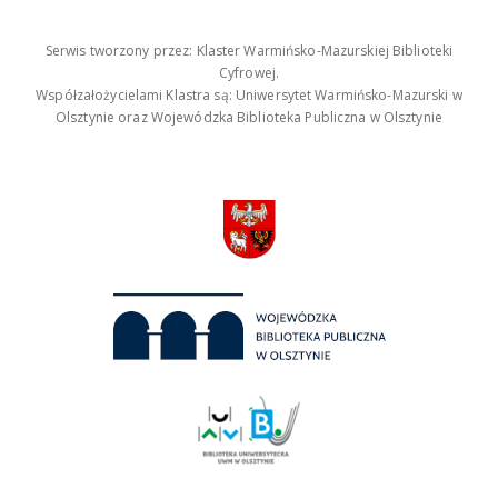
Serwis tworzony przez: Klaster Warmińsko-Mazurskiej Biblioteki
Cyfrowej.
Współzałożycielami Klastra są: Uniwersytet Warmińsko-Mazurski w
Olsztynie oraz Wojewódzka Biblioteka Publiczna w Olsztynie