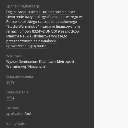
Sponsor digitalizacji:
Digitalizacja, scalenie i udostępnienie oraz
stworzenie bazy bibliograficznej pierwszego w
Polsce katolickiego czasopisma naukowego
"Studia Warmińskie" – zadanie finansowane w
ramach umowy 832/P–DUN/2019 ze środków
Ministra Nauki i Szkolnictwa Wyższego
przeznaczonych na działalność
upowszechniającą naukę
Wydawca:
Wyższe Seminarium Duchowne Metropolii
Warmińskiej "Hosianum"
Data utworzenia:
2019
Data wydania:
1994
Format:
application/pdf
Identyfikator: