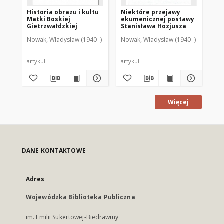
Historia obrazu i kultu
Niektóre przejawy
Św
Matki Boskiej
ekumenicznej postawy
i j
Gietrzwałdzkiej
Stanisława Hozjusza
wa
Nowak, Władysław (1940- )
Nowak, Władysław (1940- )
Now
artykuł
artykuł
art
Więcej
DANE KONTAKTOWE
Adres
Wojewódzka Biblioteka Publiczna
im. Emilii Sukertowej-Biedrawiny