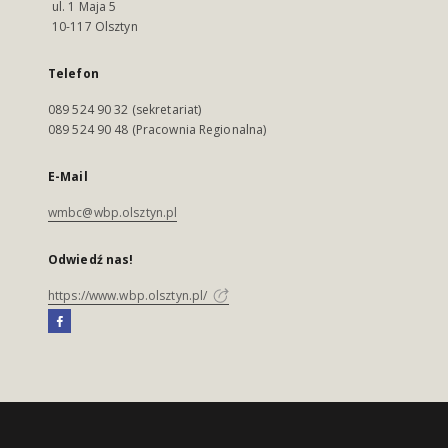
ul. 1 Maja 5
10-117 Olsztyn
Telefon
089 524 90 32 (sekretariat)
089 524 90 48 (Pracownia Regionalna)
E-Mail
wmbc@wbp.olsztyn.pl
Odwiedź nas!
https://www.wbp.olsztyn.pl/