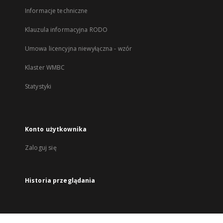
Informacje techniczne
Klauzula informacyjna RODO
Umowa licencyjna niewyłączna - wzór
Klaster WMBC
Statystyki
Konto użytkownika
Zaloguj się
Historia przeglądania