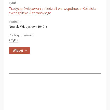
Tytuł:
Tradycja świętowania niedzieli we wspólnocie Kościoła
ewangelicko-luterańskiego
Twórca:
Nowak, Władysław (1940- )
Rodzaj dokumentu:
artykuł
Więcej