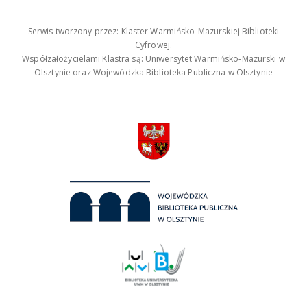
Serwis tworzony przez: Klaster Warmińsko-Mazurskiej Biblioteki
Cyfrowej.
Współzałożycielami Klastra są: Uniwersytet Warmińsko-Mazurski w
Olsztynie oraz Wojewódzka Biblioteka Publiczna w Olsztynie