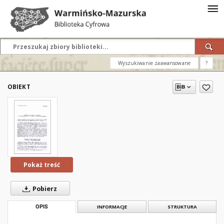
Wyszukiwanie zaawansowane
?
OBIEKT
Pokaż treść
Pobierz
OPIS
INFORMACJE
STRUKTURA