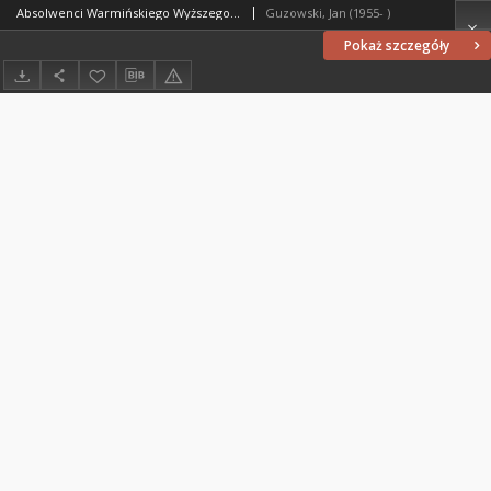
Absolwenci Warmińskiego Wyższego Seminarium Duchownego "Hosianum" w Olsztynie w latach 1949/50-1993
Guzowski, Jan (1955- )
Pokaż szczegóły