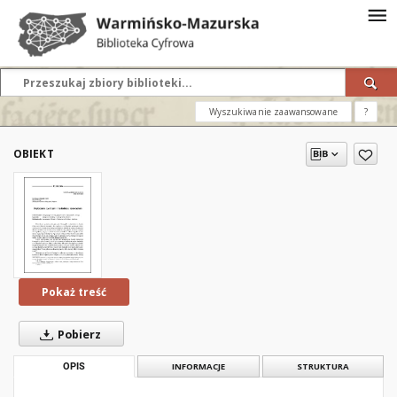
Wyszukiwanie zaawansowane
?
OBIEKT
Pokaż treść
Pobierz
OPIS
INFORMACJE
STRUKTURA