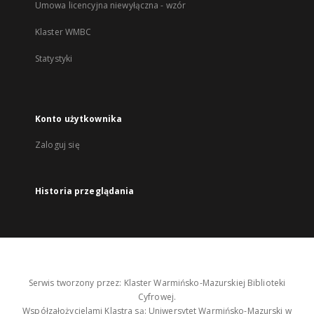
Umowa licencyjna niewyłączna - wzór
Klaster WMBC
Statystyki
Konto użytkownika
Zaloguj się
Historia przeglądania
Serwis tworzony przez: Klaster Warmińsko-Mazurskiej Biblioteki
Cyfrowej.
Współzałożycielami Klastra są: Uniwersytet Warmińsko-Mazurski w