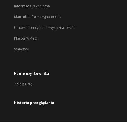
Informacje techniczne
Klauzula informacyjna RODO
Umowa licencyjna niewyłączna - wzór
Klaster WMBC
Statystyki
Konto użytkownika
Zaloguj się
Historia przeglądania