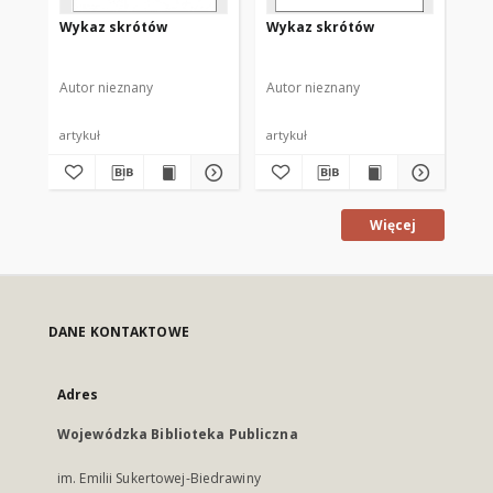
Wykaz skrótów
Wykaz skrótów
Wy
Autor nieznany
Autor nieznany
Aut
artykuł
artykuł
art
Więcej
DANE KONTAKTOWE
Adres
Wojewódzka Biblioteka Publiczna
im. Emilii Sukertowej-Biedrawiny