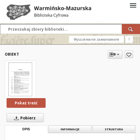
Wyszukiwanie zaawansowane
?
OBIEKT
Pokaż treść
Pobierz
OPIS
INFORMACJE
STRUKTURA