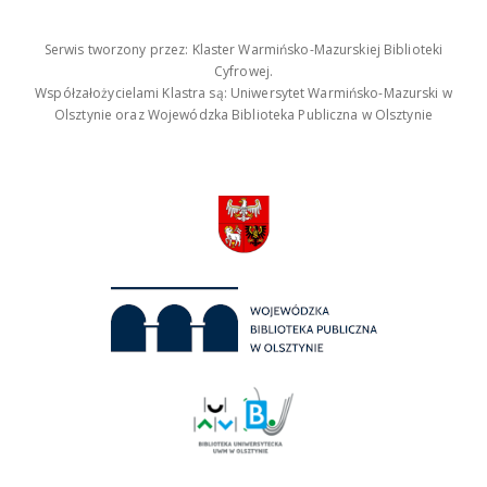
Serwis tworzony przez: Klaster Warmińsko-Mazurskiej Biblioteki
Cyfrowej.
Współzałożycielami Klastra są: Uniwersytet Warmińsko-Mazurski w
Olsztynie oraz Wojewódzka Biblioteka Publiczna w Olsztynie