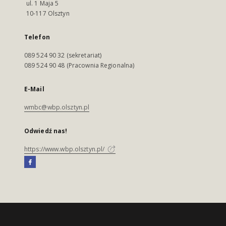
ul. 1 Maja 5
10-117 Olsztyn
Telefon
089 524 90 32 (sekretariat)
089 524 90 48 (Pracownia Regionalna)
E-Mail
wmbc@wbp.olsztyn.pl
Odwiedź nas!
https://www.wbp.olsztyn.pl/