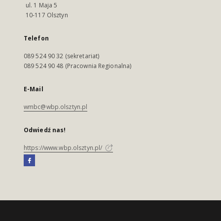
ul. 1 Maja 5
10-117 Olsztyn
Telefon
089 524 90 32 (sekretariat)
089 524 90 48 (Pracownia Regionalna)
E-Mail
wmbc@wbp.olsztyn.pl
Odwiedź nas!
https://www.wbp.olsztyn.pl/