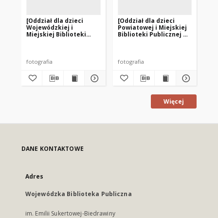
[Oddział dla dzieci
[Oddział dla dzieci
[W
Wojewódzkiej i
Powiatowej i Miejskiej
dz
Miejskiej Biblioteki
Biblioteki Publicznej w
Mie
Publicznej w Olsztynie
Biskupcu]
Pu
przy ul. Limanowskiego
– filia nr 3]
fotografia
fotografia
fot
Więcej
DANE KONTAKTOWE
Adres
Wojewódzka Biblioteka Publiczna
im. Emilii Sukertowej-Biedrawiny