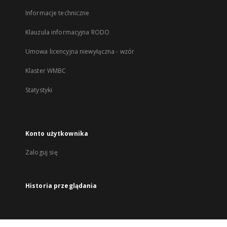
Informacje techniczne
Klauzula informacyjna RODO
Umowa licencyjna niewyłączna - wzór
Klaster WMBC
Statystyki
Konto użytkownika
Zaloguj się
Historia przeglądania