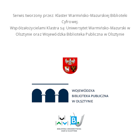
Serwis tworzony przez: Klaster Warmińsko-Mazurskiej Biblioteki
Cyfrowej.
Współzałożycielami Klastra są: Uniwersytet Warmińsko-Mazurski w
Olsztynie oraz Wojewódzka Biblioteka Publiczna w Olsztynie