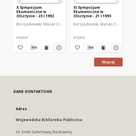
X Sympozjum
XI Sympozjum
500
Ekumeniczne w
Ekumeniczne w
ew
Olsztynie - 23 I 1992
Olsztynie - 21 I 1993
w 
Ja
Borzyszkowski, Marian (1936-2001)
Borzyszkowski, Marian (1936-2001)
Bor
ks
Se
Du
Ol
artykuł
artykuł
art
ma
bi
Więcej
DANE KONTAKTOWE
Adres
Wojewódzka Biblioteka Publiczna
im. Emilii Sukertowej-Biedrawiny