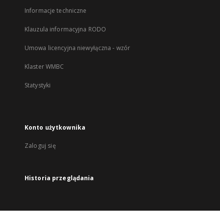
Informacje techniczne
Klauzula informacyjna RODO
Umowa licencyjna niewyłączna - wzór
Klaster WMBC
Statystyki
Konto użytkownika
Zaloguj się
Historia przeglądania