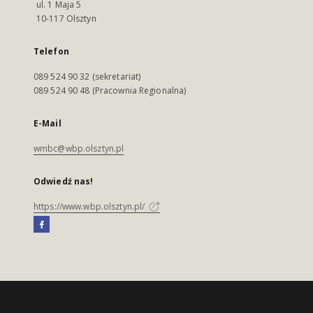
ul. 1 Maja 5
10-117 Olsztyn
Telefon
089 524 90 32 (sekretariat)
089 524 90 48 (Pracownia Regionalna)
E-Mail
wmbc@wbp.olsztyn.pl
Odwiedź nas!
https://www.wbp.olsztyn.pl/