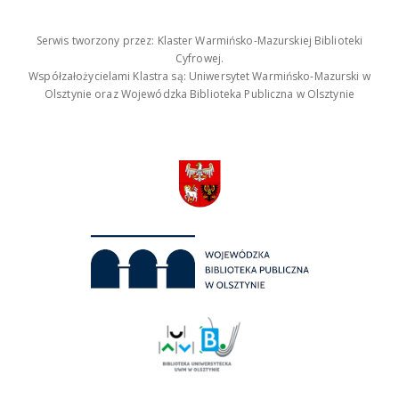
Serwis tworzony przez: Klaster Warmińsko-Mazurskiej Biblioteki
Cyfrowej.
Współzałożycielami Klastra są: Uniwersytet Warmińsko-Mazurski w
Olsztynie oraz Wojewódzka Biblioteka Publiczna w Olsztynie