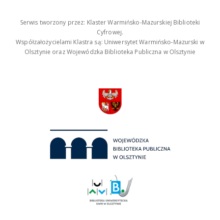
Serwis tworzony przez: Klaster Warmińsko-Mazurskiej Biblioteki
Cyfrowej.
Współzałożycielami Klastra są: Uniwersytet Warmińsko-Mazurski w
Olsztynie oraz Wojewódzka Biblioteka Publiczna w Olsztynie