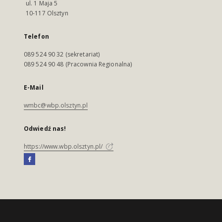
ul. 1 Maja 5
10-117 Olsztyn
Telefon
089 524 90 32 (sekretariat)
089 524 90 48 (Pracownia Regionalna)
E-Mail
wmbc@wbp.olsztyn.pl
Odwiedź nas!
https://www.wbp.olsztyn.pl/