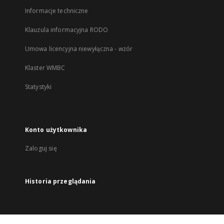
Informacje techniczne
Klauzula informacyjna RODO
Umowa licencyjna niewyłączna - wzór
Klaster WMBC
Statystyki
Konto użytkownika
Zaloguj się
Historia przeglądania