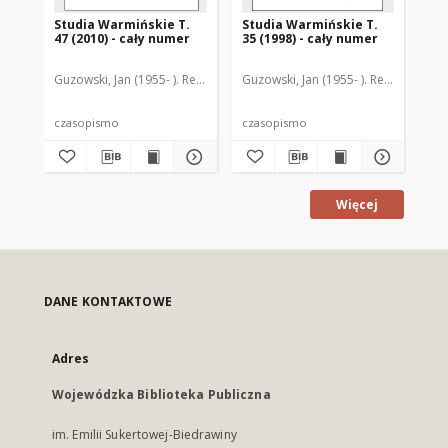
Studia Warmińskie T.
Studia Warmińskie T.
St
47 (2010) - cały numer
35 (1998) - cały numer
44-
nu
Guzowski, Jan (1955- ). Redaktor naczelny
Guzowski, Jan (1955- ). Redaktor nac
Guz
czasopismo
czasopismo
cz
Więcej
DANE KONTAKTOWE
Adres
Wojewódzka Biblioteka Publiczna
im. Emilii Sukertowej-Biedrawiny