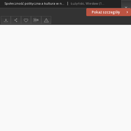
Społeczność polityczna a kultura w nauczaniu Jana Pawła II
Łużyński, Wiesław (1967- )
Pokaż szczegóły