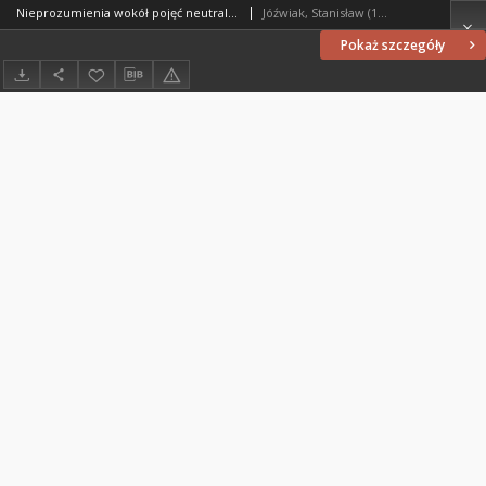
Nieprozumienia wokół pojęć neutralności i tolerancji
Jóźwiak, Stanisław (1967- )
Pokaż szczegóły