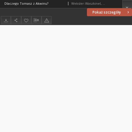
Dlaczego Tomasz z Akwinu?
Weksler-Waszkinel, Romuald Jakub (1943- )
Pokaż szczegóły