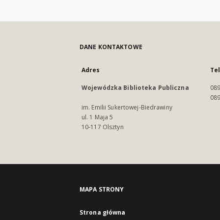
DANE KONTAKTOWE
Adres
Te
Wojewódzka Biblioteka Publiczna
089
089
im. Emilii Sukertowej-Biedrawiny
ul. 1 Maja 5
10-117 Olsztyn
MAPA STRONY
Strona główna