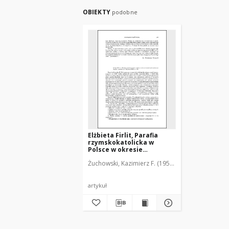
OBIEKTY
podobne
Elżbieta Firlit, Parafia
rzymskokatolicka w
Polsce w okresie
transformacji
Żuchowski, Kazimierz F. (1951- )
systemowej. Studium
socjologiczne : [recenzja]
artykuł