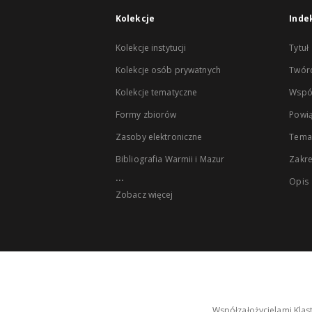
Kolekcje
Inde
Kolekcje instytucji
Tytuł
Kolekcje osób prywatnych
Twór
Kolekcje tematyczne
Wspó
Formy zbiorów
Powią
Zasoby elektroniczne
Tema
Bibliografia Warmii i Mazur
Zakr
...
Opis
Zobacz więcej
Współzałożycielami Klas