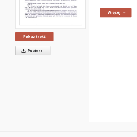
Więcej
Pokaż treść
Pobierz