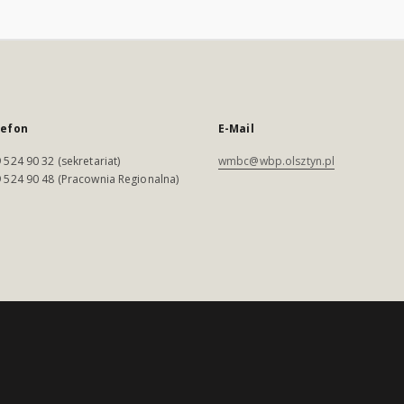
lefon
E-Mail
 524 90 32 (sekretariat)
wmbc@wbp.olsztyn.pl
 524 90 48 (Pracownia Regionalna)