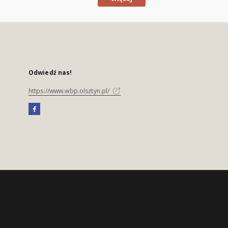
Odwiedź nas!
https://www.wbp.olsztyn.pl/