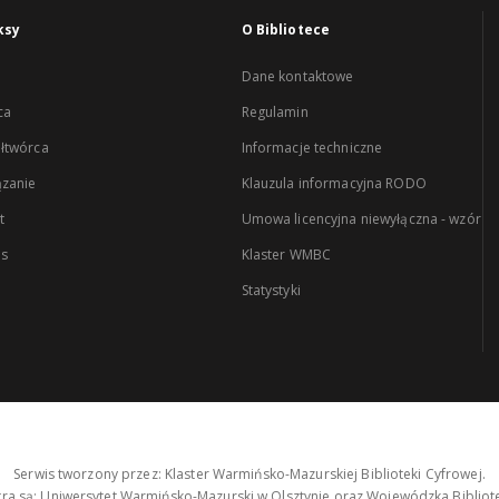
ksy
O Bibliotece
Dane kontaktowe
ca
Regulamin
łtwórca
Informacje techniczne
zanie
Klauzula informacyjna RODO
t
Umowa licencyjna niewyłączna - wzór
es
Klaster WMBC
Statystyki
Serwis tworzony przez: Klaster Warmińsko-Mazurskiej Biblioteki Cyfrowej.
tra są: Uniwersytet Warmińsko-Mazurski w Olsztynie oraz Wojewódzka Bibliote