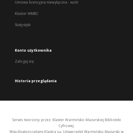
Umowa licencyjna niewyłączna - wzór
Klaster WMBC
Statystyki
Konto użytkownika
Zaloguj się
Historia przeglądania
Serwis tworzony przez: Klaster Warmińsko-Mazurskiej Biblioteki
Cyfrowej.
Współzałożycielami Klastra są: Uniwersytet Warmińsko-Mazurski w