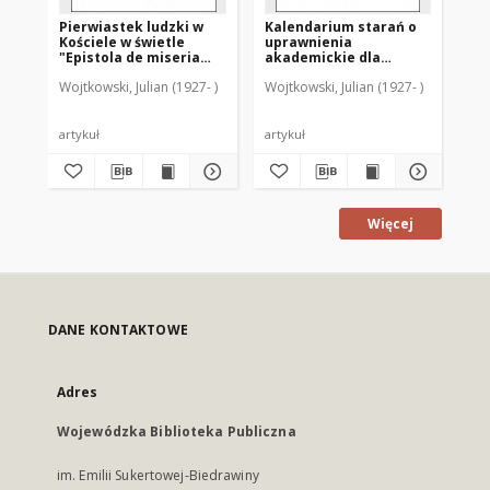
Pierwiastek ludzki w
Kalendarium starań o
"C
Kościele w świetle
uprawnienia
(†9
"Epistola de miseria
akademickie dla
w 
curatorum" (GW 9842-
Warmii po drugiej
dr
Wojtkowski, Julian (1927- )
Wojtkowski, Julian (1927- )
Woj
9366)
wojnie światowej
artykuł
artykuł
art
Więcej
DANE KONTAKTOWE
Adres
Wojewódzka Biblioteka Publiczna
im. Emilii Sukertowej-Biedrawiny