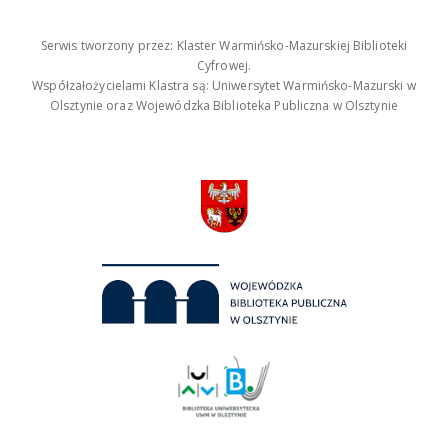
Serwis tworzony przez: Klaster Warmińsko-Mazurskiej Biblioteki
Cyfrowej.
Współzałożycielami Klastra są: Uniwersytet Warmińsko-Mazurski w
Olsztynie oraz Wojewódzka Biblioteka Publiczna w Olsztynie