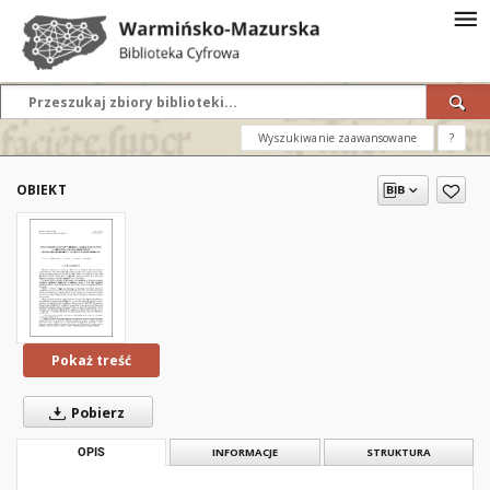
Wyszukiwanie zaawansowane
?
OBIEKT
Pokaż treść
Pobierz
OPIS
INFORMACJE
STRUKTURA