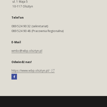
ul. 1 Maja 5
10-117 Olsztyn
Telefon
089 524 90 32 (sekretariat)
089 524 90 48 (Pracownia Regionalna)
E-Mail
wmbc@wbp.olsztyn.pl
Odwiedź nas!
https://www.wbp.olsztyn.pl/