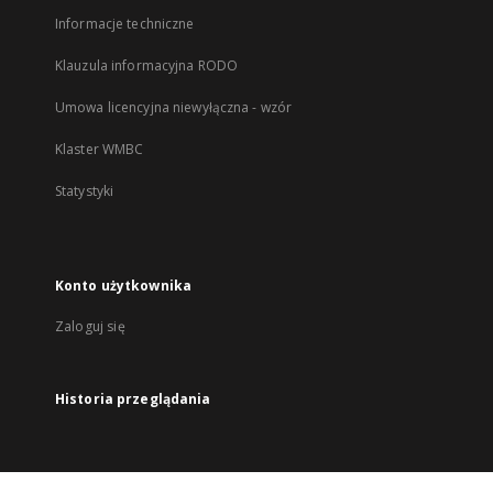
Informacje techniczne
Klauzula informacyjna RODO
Umowa licencyjna niewyłączna - wzór
Klaster WMBC
Statystyki
Konto użytkownika
Zaloguj się
Historia przeglądania