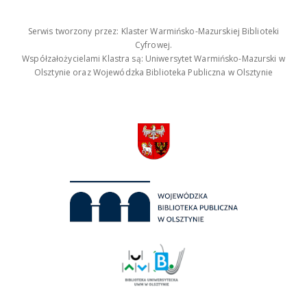
Serwis tworzony przez: Klaster Warmińsko-Mazurskiej Biblioteki
Cyfrowej.
Współzałożycielami Klastra są: Uniwersytet Warmińsko-Mazurski w
Olsztynie oraz Wojewódzka Biblioteka Publiczna w Olsztynie