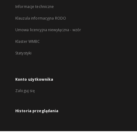
Informacje techniczne
Klauzula informacyjna RODO
Umowa licencyjna niewyłączna - wzór
Klaster WMBC
Statystyki
Konto użytkownika
Zaloguj się
Historia przeglądania