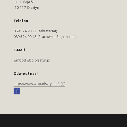
ul. 1 Maja 5
10-117 Olsztyn
Telefon
089 524 90 32 (sekretariat)
089 524 90 48 (Pracownia Regionalna)
E-Mail
wmbc@wbp.olsztyn.pl
Odwiedź nas!
https://www.wbp.olsztyn.pl/