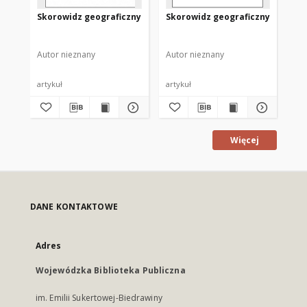
Skorowidz geograficzny
Skorowidz geograficzny
Sk
Autor nieznany
Autor nieznany
Aut
artykuł
artykuł
art
Więcej
DANE KONTAKTOWE
Adres
Wojewódzka Biblioteka Publiczna
im. Emilii Sukertowej-Biedrawiny