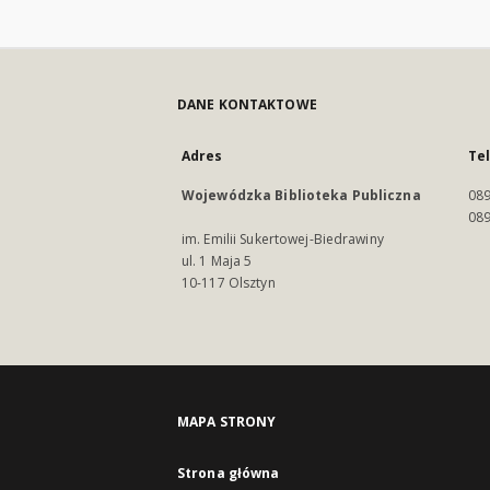
DANE KONTAKTOWE
Adres
Te
Wojewódzka Biblioteka Publiczna
089
089
im. Emilii Sukertowej-Biedrawiny
ul. 1 Maja 5
10-117 Olsztyn
MAPA STRONY
Strona główna