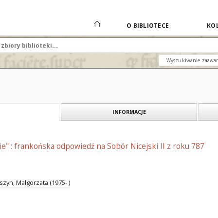
O BIBLIOTECE
KOL
Wyszukiwanie zaawa
INFORMACJE
kie" : frankońska odpowiedź na Sobór Nicejski II z roku 787
yn, Małgorzata (1975- )