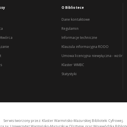
ksy
O Bibliotece
Dane kontaktowe
ca
Regulamin
łtwórca
Informacje techniczne
zanie
Klauzula informacyjna RODO
t
Umowa licencyjna niewyłączna - wzór
es
Klaster WMBC
Statystyki
Serwis tworzony przez: Klaster Warmińsko-Mazurskiej Biblioteki Cyfrowej.
tra są: Uniwersytet Warmińsko-Mazurski w Olsztynie oraz Wojewódzka Bibliote