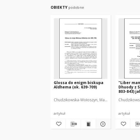
OBIEKTY
podobne
Glossa do enigm biskupa
"Liber man
Aldhema (ok. 639-709)
Dhuody z S
803-843) ja
świadectw
Chudzikowska-Wołoszyn, Małgorzata (1975- )
Chudzikowsk
Boga
artykuł
artykuł