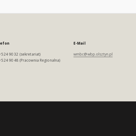
lefon
E-Mail
 524 90 32 (sekretariat)
wmbc@wbp.olsztyn.pl
 524 90 48 (Pracownia Regionalna)