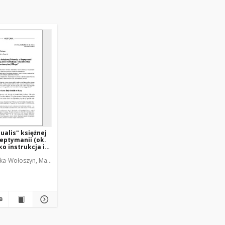
ualis" księżnej
eptymanii (ok.
ko instrukcja i
o kontemplacji
a-Wołoszyn, Małgorzata (1975- )