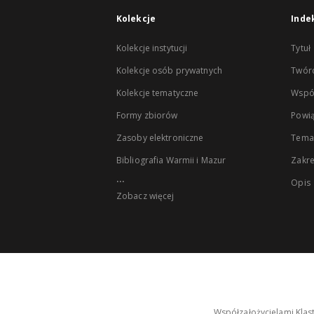
Kolekcje
Inde
Kolekcje instytucji
Tytuł
Kolekcje osób prywatnych
Twór
Kolekcje tematyczne
Wspó
Formy zbiorów
Powią
Zasoby elektroniczne
Tema
Bibliografia Warmii i Mazur
Zakr
...
Opis
Zobacz więcej
Współzałożycielami Klas