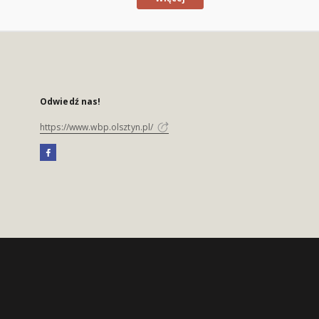
Odwiedź nas!
https://www.wbp.olsztyn.pl/