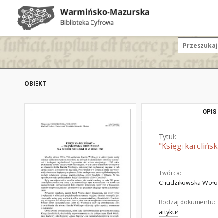
OBIEKT
OPIS
Tytuł:
"Księgi karolińs
Twórca:
Chudzikowska-Wołosz
Rodzaj dokumentu:
artykuł