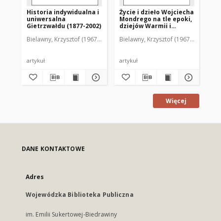
Historia indywidualna i
Życie i dzieło Wojciecha
Do
uniwersalna
Mondrego na tle epoki,
re
Gietrzwałdu (1877-2002)
dziejów Warmii i
wa
diecezji
18
Bielawny, Krzysztof (1967- )
Bielawny, Krzysztof (1967- )
Bie
częstochowskiej
artykuł
artykuł
art
Więcej
DANE KONTAKTOWE
Adres
Wojewódzka Biblioteka Publiczna
im. Emilii Sukertowej-Biedrawiny