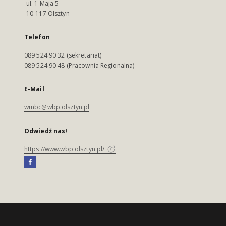
ul. 1 Maja 5
10-117 Olsztyn
Telefon
089 524 90 32 (sekretariat)
089 524 90 48 (Pracownia Regionalna)
E-Mail
wmbc@wbp.olsztyn.pl
Odwiedź nas!
https://www.wbp.olsztyn.pl/