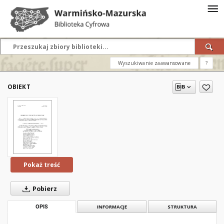
Wyszukiwanie zaawansowane
?
OBIEKT
Pokaż treść
Pobierz
OPIS
INFORMACJE
STRUKTURA