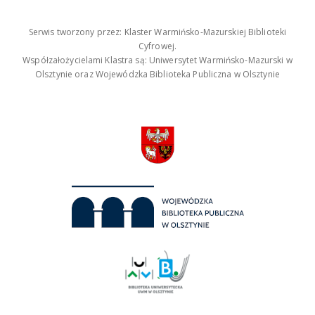
Serwis tworzony przez: Klaster Warmińsko-Mazurskiej Biblioteki
Cyfrowej.
Współzałożycielami Klastra są: Uniwersytet Warmińsko-Mazurski w
Olsztynie oraz Wojewódzka Biblioteka Publiczna w Olsztynie