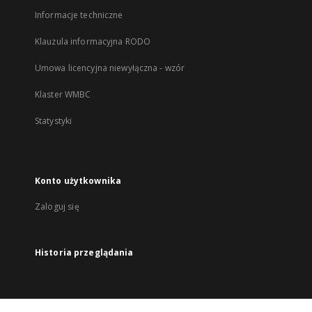
Informacje techniczne
Klauzula informacyjna RODO
Umowa licencyjna niewyłączna - wzór
Klaster WMBC
Statystyki
Konto użytkownika
Zaloguj się
Historia przeglądania