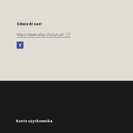
Odwiedź nas!
https://www.wbp.olsztyn.pl/
Konto użytkownika