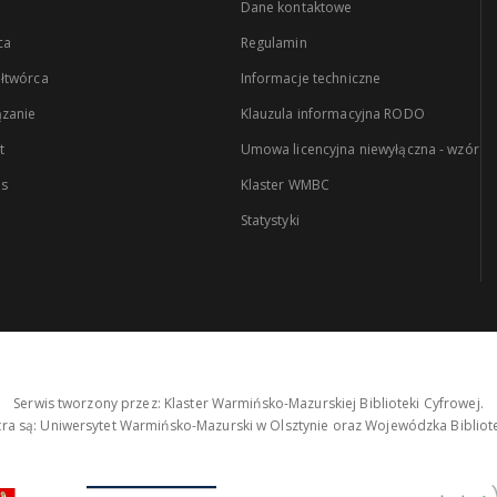
Dane kontaktowe
ca
Regulamin
łtwórca
Informacje techniczne
zanie
Klauzula informacyjna RODO
t
Umowa licencyjna niewyłączna - wzór
es
Klaster WMBC
Statystyki
Serwis tworzony przez: Klaster Warmińsko-Mazurskiej Biblioteki Cyfrowej.
tra są: Uniwersytet Warmińsko-Mazurski w Olsztynie oraz Wojewódzka Bibliote