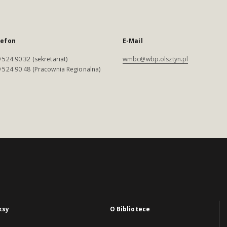
lefon
E-Mail
 524 90 32 (sekretariat)
wmbc@wbp.olsztyn.pl
 524 90 48 (Pracownia Regionalna)
ksy
O Bibliotece