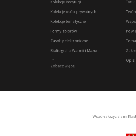
Kolekcje instytucji
Tytuł
Kolekcje osób prywatnych
Twór
Kolekcje tematyczne
Wspó
Formy zbiorów
Powią
Zasoby elektroniczne
Tema
Bibliografia Warmii i Mazur
Zakr
...
Opis
Zobacz więcej
Współzałożycielami Klas