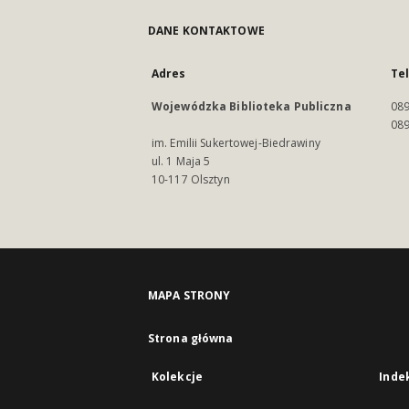
DANE KONTAKTOWE
Adres
Te
Wojewódzka Biblioteka Publiczna
089
089
im. Emilii Sukertowej-Biedrawiny
ul. 1 Maja 5
10-117 Olsztyn
MAPA STRONY
Strona główna
Kolekcje
Inde