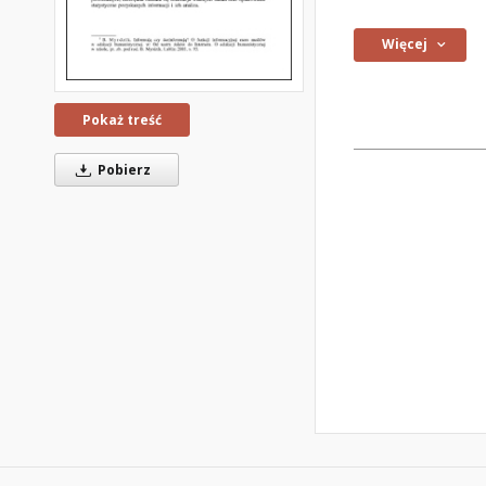
Więcej
Pokaż treść
Pobierz