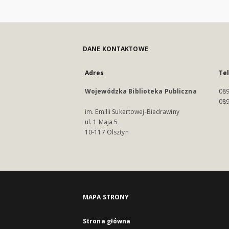
DANE KONTAKTOWE
Adres
Te
Wojewódzka Biblioteka Publiczna
089
089
im. Emilii Sukertowej-Biedrawiny
ul. 1 Maja 5
10-117 Olsztyn
MAPA STRONY
Strona główna