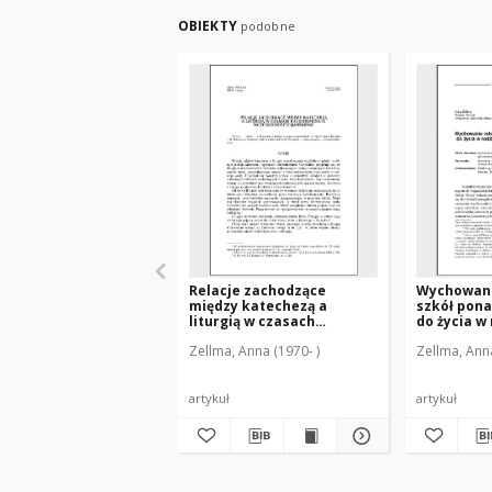
OBIEKTY
podobne
Relacje zachodzące
Wychowani
między katechezą a
szkół pon
liturgią w czasach
do życia w 
katechumenatu
perspekty
Zellma, Anna (1970- )
Zellma, Anna
wczesnochrześcijańskiego
katechety
artykuł
artykuł