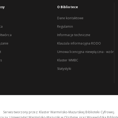
ksy
O Bibliotece
Dane kontaktowe
ca
Regulamin
łtwórca
Informacje techniczne
zanie
Klauzula informacyjna RODO
t
Umowa licencyjna niewyłączna - wzór
es
Klaster WMBC
Statystyki
Serwis tworzony przez: Klaster Warmińsko-Mazurskiej Biblioteki Cyfrowej.
tra są: Uniwersytet Warmińsko-Mazurski w Olsztynie oraz Wojewódzka Bibliote