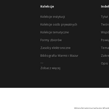
Kolekcje
Inde
Kolekcje instytucji
Tytuł
Kolekcje osób prywatnych
Twór
Kolekcje tematyczne
Wspó
Formy zbiorów
Powią
Zasoby elektroniczne
Tema
Bibliografia Warmii i Mazur
Zakr
...
Opis
Zobacz więcej
Współzałożycielami Klas