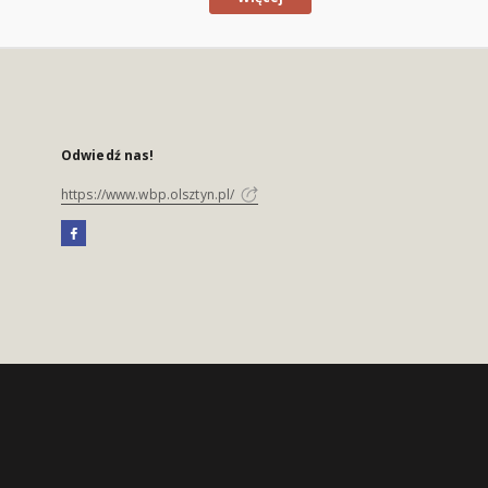
Odwiedź nas!
https://www.wbp.olsztyn.pl/