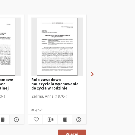
ramowe
Rola zawodowa
Edukacja prozdrowo
bec
nauczyciela wychowania
dzieci i młodzieży w
alnej
do życia w rodzinie
szkolnym nauczaniu r
- )
Zellma, Anna (1970- )
Zellma, Anna (1970- )
artykuł
artykuł
Więcej