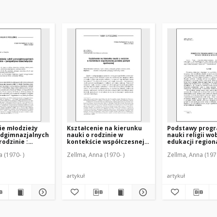
e młodzieży
Kształcenie na kierunku
Podstawy prog
adgimnazjalnych
nauki o rodzinie w
nauki religii wo
rodzinie :
kontekście współczesnej
edukacji region
wa
polskiej polityki
 (1970- )
Zellma, Anna (1970- )
Zellma, Anna (1970
czna
społecznej
artykuł
artykuł