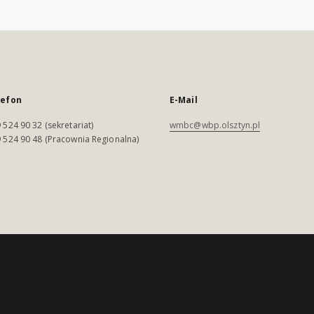
lefon
E-Mail
 524 90 32 (sekretariat)
wmbc@wbp.olsztyn.pl
 524 90 48 (Pracownia Regionalna)