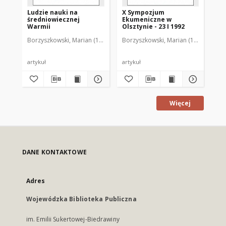
Ludzie nauki na
X Sympozjum
XI
średniowiecznej
Ekumeniczne w
Ek
Warmii
Olsztynie - 23 I 1992
Ols
Borzyszkowski, Marian (1936-2001)
Borzyszkowski, Marian (1936-2001)
Bor
artykuł
artykuł
art
Więcej
DANE KONTAKTOWE
Adres
Wojewódzka Biblioteka Publiczna
im. Emilii Sukertowej-Biedrawiny