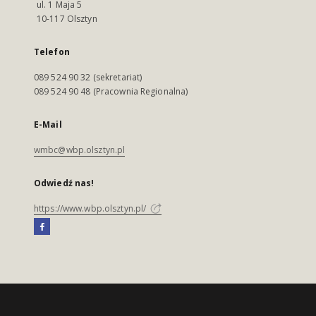
ul. 1 Maja 5
10-117 Olsztyn
Telefon
089 524 90 32 (sekretariat)
089 524 90 48 (Pracownia Regionalna)
E-Mail
wmbc@wbp.olsztyn.pl
Odwiedź nas!
https://www.wbp.olsztyn.pl/