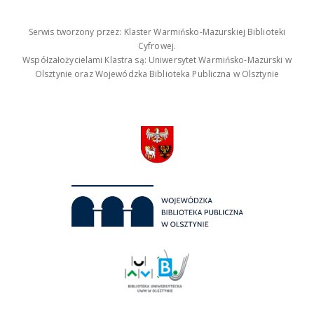
Serwis tworzony przez: Klaster Warmińsko-Mazurskiej Biblioteki
Cyfrowej.
Współzałożycielami Klastra są: Uniwersytet Warmińsko-Mazurski w
Olsztynie oraz Wojewódzka Biblioteka Publiczna w Olsztynie