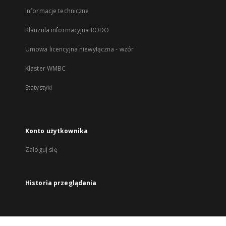
Informacje techniczne
Klauzula informacyjna RODO
Umowa licencyjna niewyłączna - wzór
Klaster WMBC
Statystyki
Konto użytkownika
Zaloguj się
Historia przeglądania