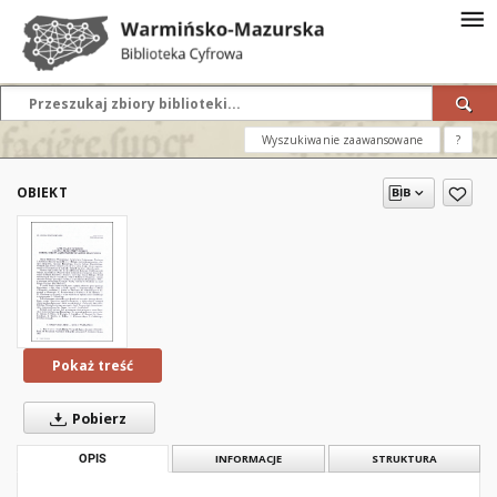
Wyszukiwanie zaawansowane
?
OBIEKT
Pokaż treść
Pobierz
OPIS
INFORMACJE
STRUKTURA