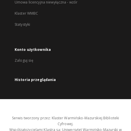
Umowa licencyjna niewyłączna - wzór
Klaster WMBC
Statystyki
Konto użytkownika
Zaloguj się
Historia przeglądania
Serwis tworzony przez: Klaster Warmińsko-Mazurskiej Biblioteki
Cyfrowej.
Współzałożycielami Klastra są: Uniwersytet Warmińsko-Mazurski w