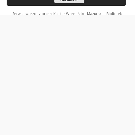
Serwis tworzony przez: Klaster Warmińsko-Mazurskiej Biblioteki
Cyfrowej.
Współzałożycielami Klastra są: Uniwersytet Warmińsko-Mazurski w
Olsztynie oraz Wojewódzka Biblioteka Publiczna w Olsztynie