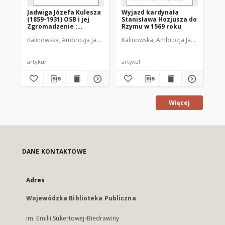
Jadwiga Józefa Kulesza
Wyjazd kardynała
In
(1859-1931) OSB i jej
Stanisława Hozjusza do
Wa
Zgromadzenie :
Rzymu w 1569 roku
(19
(działalność
Kalinowska, Ambrozja Jadwiga (1943- )
Kalinowska, Ambrozja Jadwiga (1943-
Kal
opiekuńczo-
ekumeniczna)
artykuł
artykuł
art
Więcej
DANE KONTAKTOWE
Adres
Wojewódzka Biblioteka Publiczna
im. Emilii Sukertowej-Biedrawiny