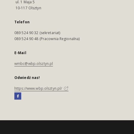
ul. 1 Maja 5
10-117 Olsztyn
Telefon
089 524 90 32 (sekretariat)
089 524 90 48 (Pracownia Regionalna)
E-Mail
wmbc@wbp.olsztyn.pl
Odwiedź nas!
https://www.wbp.olsztyn.pl/