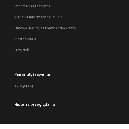
Informacje techniczne
Klauzula informacyjna RODO
Umowa licencyjna niewyłączna - wzór
Klaster WMBC
Statystyki
Konto użytkownika
Zaloguj się
Historia przeglądania