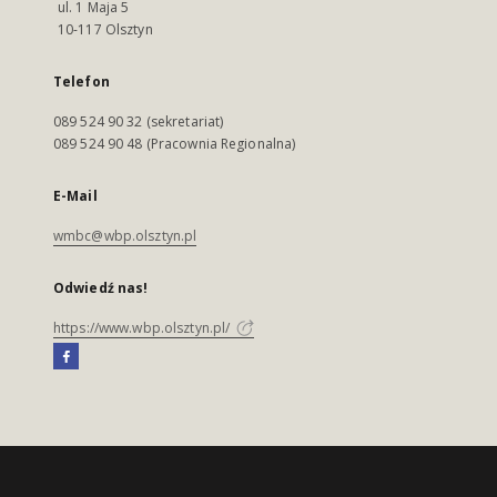
ul. 1 Maja 5
10-117 Olsztyn
Telefon
089 524 90 32 (sekretariat)
089 524 90 48 (Pracownia Regionalna)
E-Mail
wmbc@wbp.olsztyn.pl
Odwiedź nas!
https://www.wbp.olsztyn.pl/