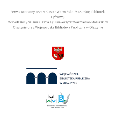
Serwis tworzony przez: Klaster Warmińsko-Mazurskiej Biblioteki
Cyfrowej.
Współzałożycielami Klastra są: Uniwersytet Warmińsko-Mazurski w
Olsztynie oraz Wojewódzka Biblioteka Publiczna w Olsztynie