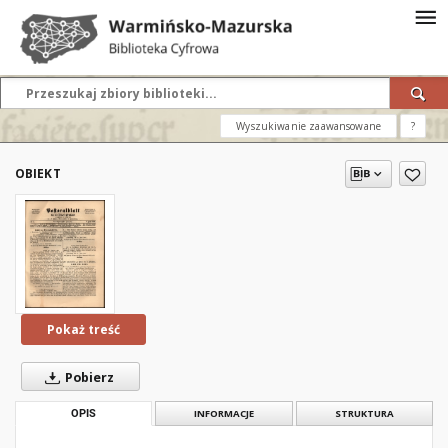
Wyszukiwanie zaawansowane
?
OBIEKT
Pokaż treść
Pobierz
OPIS
INFORMACJE
STRUKTURA