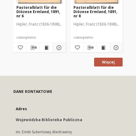
Pastoralblatt für die
Pastoralblatt für die
Pas
Diözese Ermland, 1891,
Diözese Ermland, 1891,
Di
nr 6
nr 8
nr 
Hipler, Franz (1836-1898). Red.
Hipler, Franz (1836-1898). Red.
Hip
czasopismo
czasopismo
cz
Więcej
DANE KONTAKTOWE
Adres
Wojewódzka Biblioteka Publiczna
im. Emilii Sukertowej-Biedrawiny