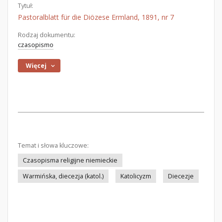
Tytuł:
Pastoralblatt für die Diözese Ermland, 1891, nr 7
Rodzaj dokumentu:
czasopismo
Więcej
Temat i słowa kluczowe:
Czasopisma religijne niemieckie
Warmińska, diecezja (katol.)
Katolicyzm
Diecezje