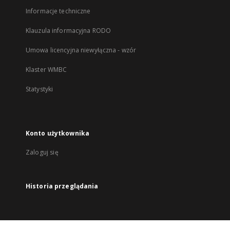
Informacje techniczne
Klauzula informacyjna RODO
Umowa licencyjna niewyłączna - wzór
Klaster WMBC
Statystyki
Konto użytkownika
Zaloguj się
Historia przeglądania