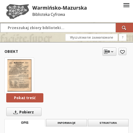
Wyszukiwanie zaawansowane
?
OBIEKT
Pokaż treść
Pobierz
OPIS
INFORMACJE
STRUKTURA