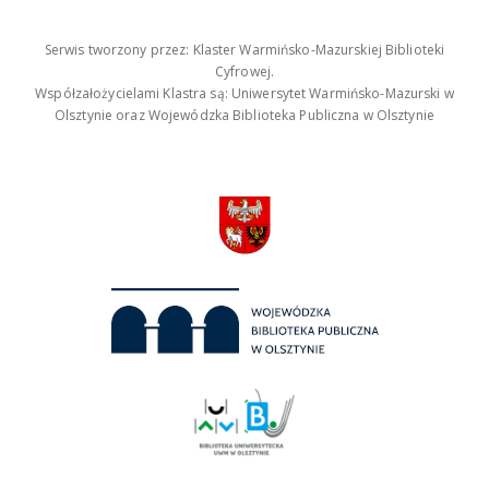
Serwis tworzony przez: Klaster Warmińsko-Mazurskiej Biblioteki
Cyfrowej.
Współzałożycielami Klastra są: Uniwersytet Warmińsko-Mazurski w
Olsztynie oraz Wojewódzka Biblioteka Publiczna w Olsztynie