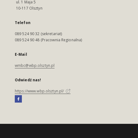
ul. 1 Maja 5
10-117 Olsztyn
Telefon
089 524 90 32 (sekretariat)
089 524 90 48 (Pracownia Regionalna)
E-Mail
wmbc@wbp.olsztyn.pl
Odwiedź nas!
https://www.wbp.olsztyn.pl/