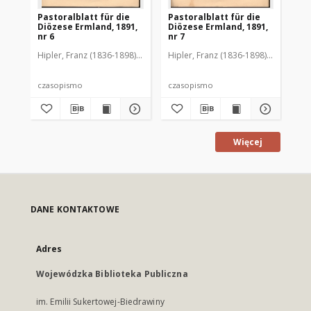
Pastoralblatt für die
Pastoralblatt für die
Pas
Diözese Ermland, 1891,
Diözese Ermland, 1891,
Di
nr 6
nr 7
nr 
Hipler, Franz (1836-1898). Red.
Hipler, Franz (1836-1898). Red.
Hip
czasopismo
czasopismo
cz
Więcej
DANE KONTAKTOWE
Adres
Wojewódzka Biblioteka Publiczna
im. Emilii Sukertowej-Biedrawiny