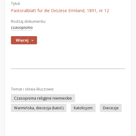
Tytuł:
Pastoralblatt für die Diözese Ermland, 1891, nr 12
Rodzaj dokumentu:
czasopismo
Więcej
Temat i słowa kluczowe:
Czasopisma religijne niemieckie
Warmińska, diecezja (katol.)
Katolicyzm
Diecezje