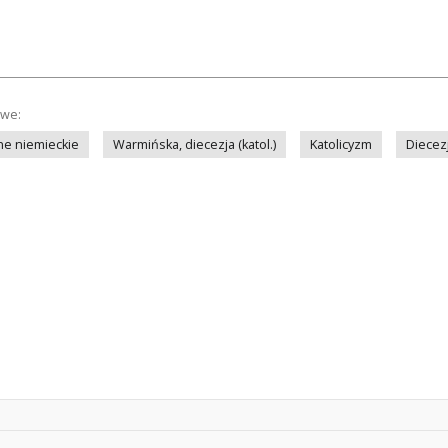
owe:
ne niemieckie
Warmińska, diecezja (katol.)
Katolicyzm
Diecez