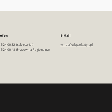
lefon
E-Mail
 524 90 32 (sekretariat)
wmbc@wbp.olsztyn.pl
 524 90 48 (Pracownia Regionalna)