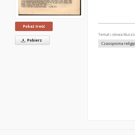
Pokaż treść
Temat i słowa klucz
Pobierz
Czasopisma religij