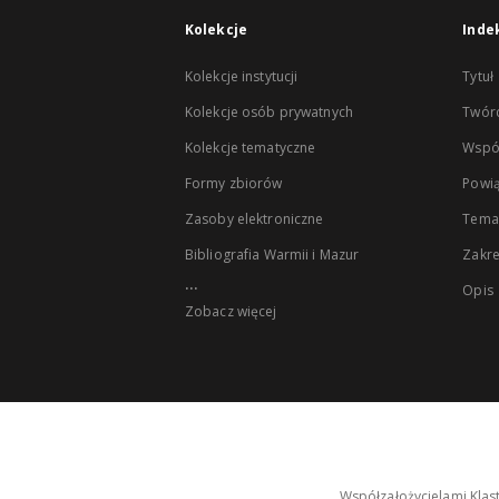
Kolekcje
Inde
Kolekcje instytucji
Tytuł
Kolekcje osób prywatnych
Twór
Kolekcje tematyczne
Wspó
Formy zbiorów
Powią
Zasoby elektroniczne
Tema
Bibliografia Warmii i Mazur
Zakr
...
Opis
Zobacz więcej
Współzałożycielami Klas