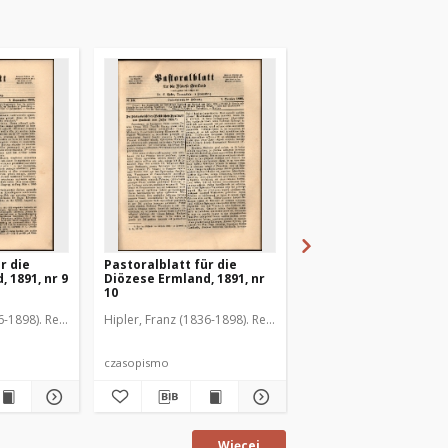
r die
Pastoralblatt für die
Pastoralblatt für die
 1891, nr 9
Diözese Ermland, 1891, nr
Diözese Ermland, 1891
10
11
6-1898). Red.
Hipler, Franz (1836-1898). Red.
Hipler, Franz (1836-1898
czasopismo
czasopismo
Więcej