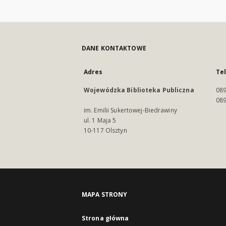
DANE KONTAKTOWE
Adres
Te
Wojewódzka Biblioteka Publiczna
089
089
im. Emilii Sukertowej-Biedrawiny
ul. 1 Maja 5
10-117 Olsztyn
MAPA STRONY
Strona główna