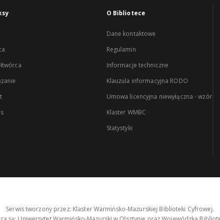
ksy
O Bibliotece
Dane kontaktowe
ca
Regulamin
łtwórca
Informacje techniczne
zanie
Klauzula informacyjna RODO
t
Umowa licencyjna niewyłączna - wzór
es
Klaster WMBC
Statystyki
Serwis tworzony przez: Klaster Warmińsko-Mazurskiej Biblioteki Cyfrowej.
tra są: Uniwersytet Warmińsko-Mazurski w Olsztynie oraz Wojewódzka Bibliote