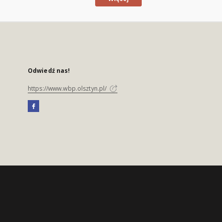
Odwiedź nas!
https://www.wbp.olsztyn.pl/