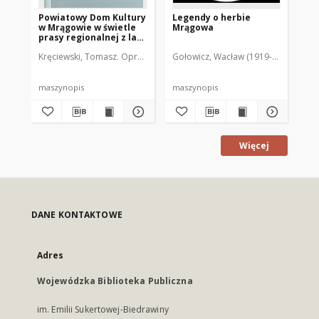
Powiatowy Dom Kultury
Legendy o herbie
De
w Mrągowie w świetle
Mrągowa
Fa
prasy regionalnej z lat
his
1963-2008 oraz
Kręciewski, Tomasz. Oprac.
Gołowicz, Wacław (1919-1983). Opra
Sib
Archiwum Zakładowego
maszynopis
maszynopis
bro
Więcej
DANE KONTAKTOWE
Adres
Wojewódzka Biblioteka Publiczna
im. Emilii Sukertowej-Biedrawiny