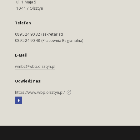
ul. 1 Maja 5
10-117 Olsztyn
Telefon
089 524 90 32 (sekretariat)
089 524 90 48 (Pracownia Regionalna)
E-Mail
wmbc@wbp.olsztyn.pl
Odwiedź nas!
https://www.wbp.olsztyn.pl/