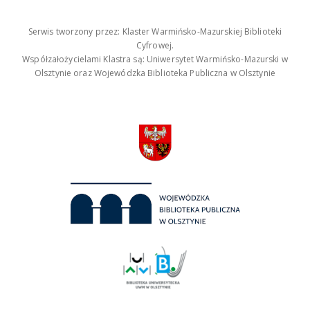
Serwis tworzony przez: Klaster Warmińsko-Mazurskiej Biblioteki
Cyfrowej.
Współzałożycielami Klastra są: Uniwersytet Warmińsko-Mazurski w
Olsztynie oraz Wojewódzka Biblioteka Publiczna w Olsztynie