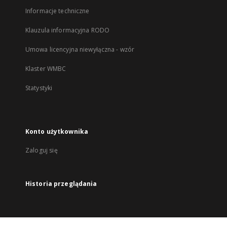
Informacje techniczne
Klauzula informacyjna RODO
Umowa licencyjna niewyłączna - wzór
Klaster WMBC
Statystyki
Konto użytkownika
Zaloguj się
Historia przeglądania