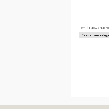
Temat i słowa klucz
Czasopisma religij