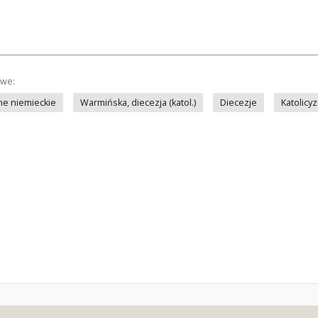
owe:
ne niemieckie
Warmińska, diecezja (katol.)
Diecezje
Katolicy