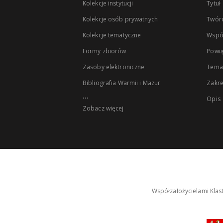
Kolekcje instytucji
Tytuł
Kolekcje osób prywatnych
Twór
Kolekcje tematyczne
Wspó
Formy zbiorów
Powią
Zasoby elektroniczne
Tema
Bibliografia Warmii i Mazur
Zakr
...
Opis
Zobacz więcej
Współzałożycielami Klas