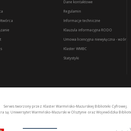
Dane kontaktowe
ca
Regulamin
łtwórca
Informacje techniczne
zanie
Klauzula informacyjna RODO
t
Umowa licencyjna niewyłączna - wzór
es
Klaster WMBC
Statystyki
Serwis tworzony przez: Klaster Warmińsko-Mazurskiej Biblioteki Cyfrowej.
tra są: Uniwersytet Warmińsko-Mazurski w Olsztynie oraz Wojewódzka Bibliote