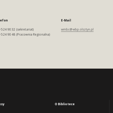
lefon
E-Mail
 524 90 32 (sekretariat)
wmbc@wbp.olsztyn.pl
 524 90 48 (Pracownia Regionalna)
ksy
O Bibliotece