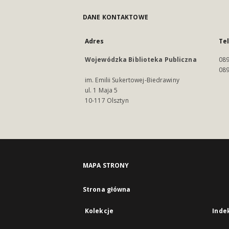
DANE KONTAKTOWE
Adres
Te
Wojewódzka Biblioteka Publiczna
089
089
im. Emilii Sukertowej-Biedrawiny
ul. 1 Maja 5
10-117 Olsztyn
MAPA STRONY
Strona główna
Kolekcje
Inde