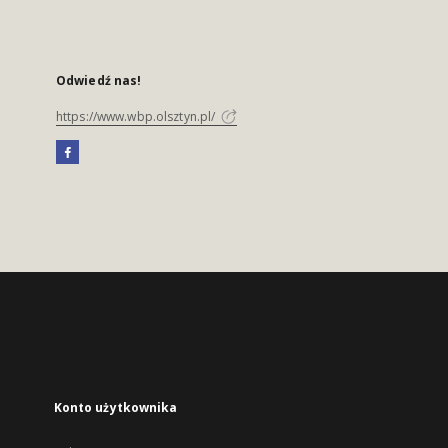
Odwiedź nas!
https://www.wbp.olsztyn.pl/
Konto użytkownika