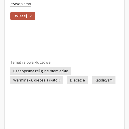
czasopismo
Więcej
Temat i słowa kluczowe:
Czasopisma religijne niemieckie
Warmińska, diecezja (katol.)
Diecezje
Katolicyzm