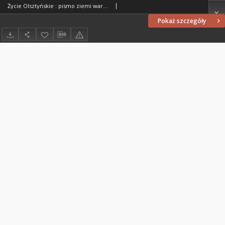
Życie Olsztyńskie : pismo ziemi warmińsko-mazurskiej, 1947, nr 89
Pokaż szczegóły