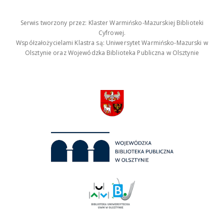
Serwis tworzony przez: Klaster Warmińsko-Mazurskiej Biblioteki
Cyfrowej.
Współzałożycielami Klastra są: Uniwersytet Warmińsko-Mazurski w
Olsztynie oraz Wojewódzka Biblioteka Publiczna w Olsztynie