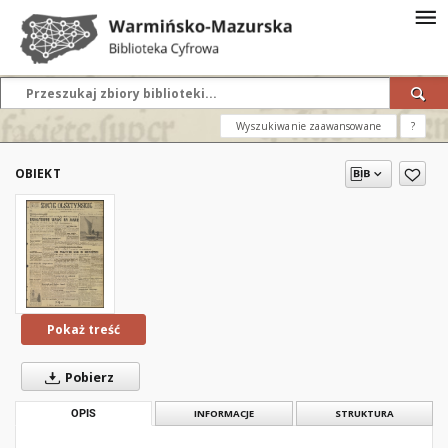
Wyszukiwanie zaawansowane
?
OBIEKT
Pokaż treść
Pobierz
OPIS
INFORMACJE
STRUKTURA