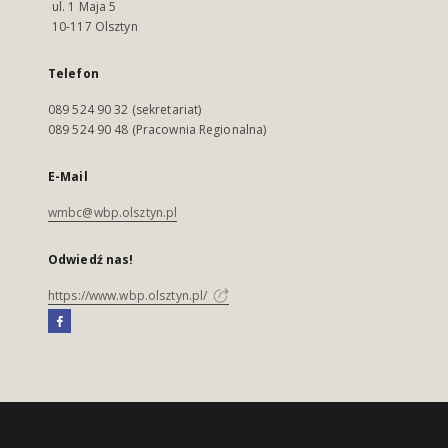
ul. 1 Maja 5
10-117 Olsztyn
Telefon
089 524 90 32 (sekretariat)
089 524 90 48 (Pracownia Regionalna)
E-Mail
wmbc@wbp.olsztyn.pl
Odwiedź nas!
https://www.wbp.olsztyn.pl/