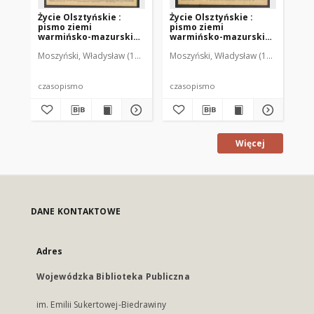
Życie Olsztyńskie :
Życie Olsztyńskie :
Życ
pismo ziemi
pismo ziemi
pi
warmińsko-mazurskiej,
warmińsko-mazurskiej,
wa
1949, nr 73
1949, nr 79
194
Moszyński, Władysław (1922-2001). Red.
Moszyński, Władysław (1922-2001). 
Mroczkowski, Włodzimierz (1
Mos
czasopismo
czasopismo
cz
Więcej
DANE KONTAKTOWE
Adres
Wojewódzka Biblioteka Publiczna
im. Emilii Sukertowej-Biedrawiny