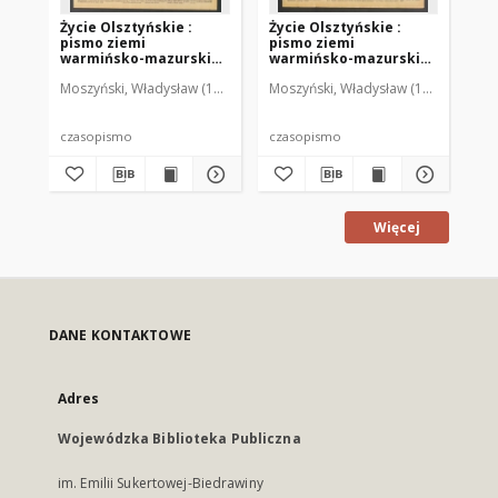
Życie Olsztyńskie :
Życie Olsztyńskie :
Życ
pismo ziemi
pismo ziemi
pi
warmińsko-mazurskiej,
warmińsko-mazurskiej,
wa
1949, nr 73
1949, nr 79
194
Moszyński, Władysław (1922-2001). Red.
Moszyński, Władysław (1922-2001). 
Mroczkowski, Włodzimierz (1
Mos
czasopismo
czasopismo
cz
Więcej
DANE KONTAKTOWE
Adres
Wojewódzka Biblioteka Publiczna
im. Emilii Sukertowej-Biedrawiny