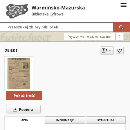
Wyszukiwanie zaawansowane
?
OBIEKT
Pokaż treść
Pobierz
OPIS
INFORMACJE
STRUKTURA