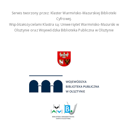
Serwis tworzony przez: Klaster Warmińsko-Mazurskiej Biblioteki
Cyfrowej.
Współzałożycielami Klastra są: Uniwersytet Warmińsko-Mazurski w
Olsztynie oraz Wojewódzka Biblioteka Publiczna w Olsztynie