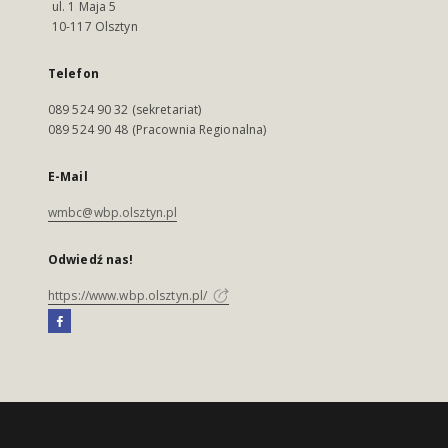
ul. 1 Maja 5
10-117 Olsztyn
Telefon
089 524 90 32 (sekretariat)
089 524 90 48 (Pracownia Regionalna)
E-Mail
wmbc@wbp.olsztyn.pl
Odwiedź nas!
https://www.wbp.olsztyn.pl/