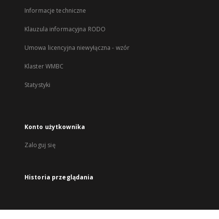
Informacje techniczne
Klauzula informacyjna RODO
Umowa licencyjna niewyłączna - wzór
Klaster WMBC
Statystyki
Konto użytkownika
Zaloguj się
Historia przeglądania