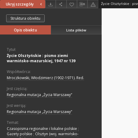
Ukryj szczegóły
Struktura obiektu
Opis obiektu
Lista plików
Tytuł:
Życie Olsztyńskie : pismo ziemi
warmińsko-mazurskiej, 1947 nr 139
Współtwórca:
Mroczkowski, Włodzimierz (1902-1971). Red.
Jest częścią:
Regionalna mutacja „Życia Warszawy”
Jest wersją:
Regionalna mutacja „Życia Warszawy”
Temat:
Czasopisma regionalne i lokalne polskie
;
Gazety polskie
;
Olsztyn (woj. warmińsko-