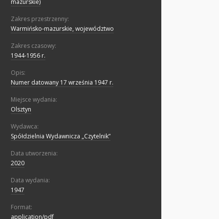
mazurskie)
Zakres przestrzenny:
Warmińsko-mazurskie, województwo
Zakres czasowy:
1944-1956 r.
Opis:
Numer datowany 17 września 1947 r.
Miejsce wydania:
Olsztyn
Wydawca:
Spółdzielnia Wydawnicza „Czytelnik”
Data utworzenia:
2020
Data wydania:
1947
Format:
application/pdf