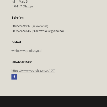
ul. 1 Maja 5
10-117 Olsztyn
Telefon
089 524 90 32 (sekretariat)
089 524 90 48 (Pracownia Regionalna)
E-Mail
wmbc@wbp.olsztyn.pl
Odwiedź nas!
https://www.wbp.olsztyn.pl/