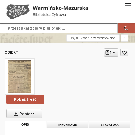
Wyszukiwanie zaawansowane
?
OBIEKT
Pokaż treść
Pobierz
OPIS
INFORMACJE
STRUKTURA