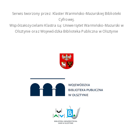
Serwis tworzony przez: Klaster Warmińsko-Mazurskiej Biblioteki
Cyfrowej.
Współzałożycielami Klastra są: Uniwersytet Warmińsko-Mazurski w
Olsztynie oraz Wojewódzka Biblioteka Publiczna w Olsztynie