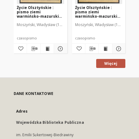
Życie Olsztyńskie :
Życie Olsztyńskie :
Życ
pismo ziemi
pismo ziemi
pi
warmińsko-mazurskiej,
warmińsko-mazurskiej,
wa
1949, nr 73
1949, nr 79
194
Moszyński, Władysław (1922-2001). Red.
Moszyński, Władysław (1922-2001). 
Mroczkowski, Włodzimierz (1
Mos
czasopismo
czasopismo
cz
Więcej
DANE KONTAKTOWE
Adres
Wojewódzka Biblioteka Publiczna
im. Emilii Sukertowej-Biedrawiny