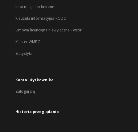
Informacje techniczne
Klauzula informacyjna RODO
Umowa licencyjna niewyłączna - wzór
Klaster WMBC
Statystyki
Konto użytkownika
Zaloguj się
Historia przeglądania