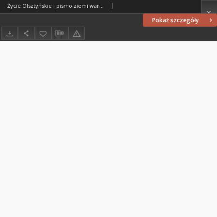
Życie Olsztyńskie : pismo ziemi warmińsko-mazurskiej, 1947, nr 215
Pokaż szczegóły